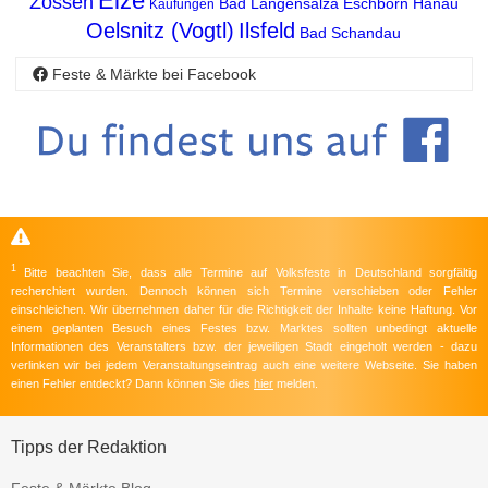
Elze
Zossen
Bad Langensalza
Eschborn
Hanau
Kaufungen
Oelsnitz (Vogtl)
Ilsfeld
Bad Schandau
Feste & Märkte bei Facebook
1
Bitte beachten Sie, dass alle Termine auf Volksfeste in Deutschland sorgfältig
recherchiert wurden. Dennoch können sich Termine verschieben oder Fehler
einschleichen. Wir übernehmen daher für die Richtigkeit der Inhalte keine Haftung. Vor
einem geplanten Besuch eines Festes bzw. Marktes sollten unbedingt aktuelle
Informationen des Veranstalters bzw. der jeweiligen Stadt eingeholt werden - dazu
verlinken wir bei jedem Veranstaltungseintrag auch eine weitere Webseite. Sie haben
einen Fehler entdeckt? Dann können Sie dies
hier
melden.
Tipps der Redaktion