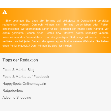
1
Bitte beachten Sie, dass alle Termine auf Volksfeste in Deutschland sorgfältig
recherchiert wurden. Dennoch können sich Termine verschieben oder Fehler
einschleichen. Wir übernehmen daher für die Richtigkeit der Inhalte keine Haftung. Vor
einem geplanten Besuch eines Festes bzw. Marktes sollten unbedingt aktuelle
Informationen des Veranstalters bzw. der jeweiligen Stadt eingeholt werden - dazu
verlinken wir bei jedem Veranstaltungseintrag auch eine weitere Webseite. Sie haben
einen Fehler entdeckt? Dann können Sie dies
hier
melden.
Tipps der Redaktion
Feste & Märkte Blog
Feste & Märkte auf Facebook
HappySpots Onlinemagazin
Ratgeberbox
Advents-Shopping