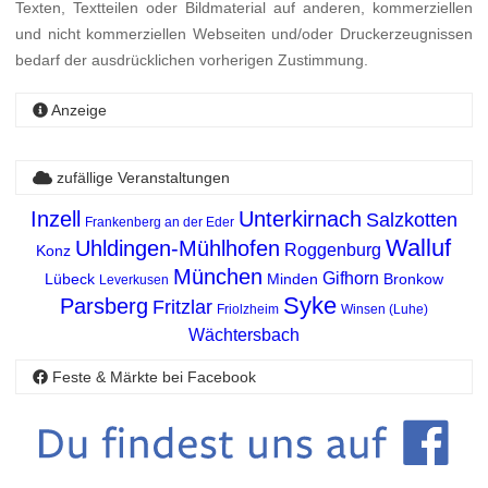
Texten, Textteilen oder Bildmaterial auf anderen, kommerziellen
und nicht kommerziellen Webseiten und/oder Druckerzeugnissen
bedarf der ausdrücklichen vorherigen Zustimmung.
Anzeige
zufällige Veranstaltungen
Inzell
Unterkirnach
Salzkotten
Frankenberg an der Eder
Walluf
Uhldingen-Mühlhofen
Roggenburg
Konz
München
Gifhorn
Lübeck
Minden
Bronkow
Leverkusen
Syke
Parsberg
Fritzlar
Friolzheim
Winsen (Luhe)
Wächtersbach
Feste & Märkte bei Facebook