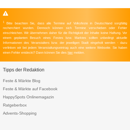
1
Bitte beachten Sie, dass alle Termine auf Volksfeste in Deutschland sorgfältig
recherchiert wurden. Dennoch können sich Termine verschieben oder Fehler
einschleichen. Wir übernehmen daher für die Richtigkeit der Inhalte keine Haftung. Vor
einem geplanten Besuch eines Festes bzw. Marktes sollten unbedingt aktuelle
Informationen des Veranstalters bzw. der jeweiligen Stadt eingeholt werden - dazu
verlinken wir bei jedem Veranstaltungseintrag auch eine weitere Webseite. Sie haben
einen Fehler entdeckt? Dann können Sie dies
hier
melden.
Tipps der Redaktion
Feste & Märkte Blog
Feste & Märkte auf Facebook
HappySpots Onlinemagazin
Ratgeberbox
Advents-Shopping