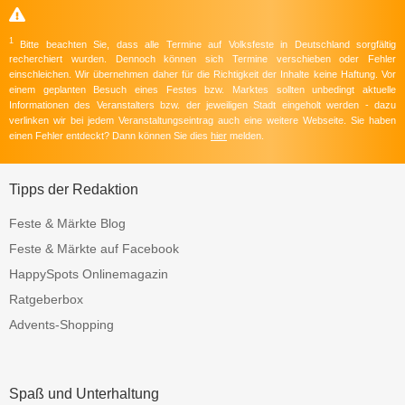
1
Bitte beachten Sie, dass alle Termine auf Volksfeste in Deutschland sorgfältig
recherchiert wurden. Dennoch können sich Termine verschieben oder Fehler
einschleichen. Wir übernehmen daher für die Richtigkeit der Inhalte keine Haftung. Vor
einem geplanten Besuch eines Festes bzw. Marktes sollten unbedingt aktuelle
Informationen des Veranstalters bzw. der jeweiligen Stadt eingeholt werden - dazu
verlinken wir bei jedem Veranstaltungseintrag auch eine weitere Webseite. Sie haben
einen Fehler entdeckt? Dann können Sie dies
hier
melden.
Tipps der Redaktion
Feste & Märkte Blog
Feste & Märkte auf Facebook
HappySpots Onlinemagazin
Ratgeberbox
Advents-Shopping
Spaß und Unterhaltung