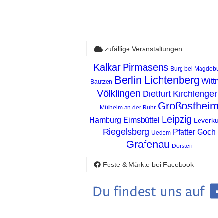
zufällige Veranstaltungen
Kalkar
Pirmasens
Burg bei Magdeb
Berlin Lichtenberg
Witt
Bautzen
Völklingen
Dietfurt
Kirchlenger
Großosthei
Mülheim an der Ruhr
Leipzig
Hamburg Eimsbüttel
Leverk
Riegelsberg
Pfatter
Goch
Uedem
Grafenau
Dorsten
Feste & Märkte bei Facebook