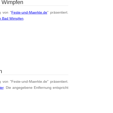
d Wimpfen
g von "
Feste-und-Maerkte.de
" präsentiert.
on Bad Wimpfen
.
n
g von "Feste-und-Maerkte.de" präsentiert.
ier
. Die angegebene Entfernung entspricht