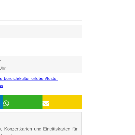
6
r
Uhr
bereich/kultur-erleben/feste-
ss
 Konzertkarten und Eintrittskarten für