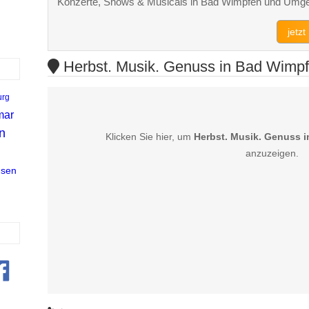
Konzerte, Shows & Musicals in Bad Wimpfen und Umg
jetz
Herbst. Musik. Genuss in Bad Wimpfe
urg
mar
n
Klicken Sie hier, um
Herbst. Musik. Genuss 
m
anzuzeigen.
usen