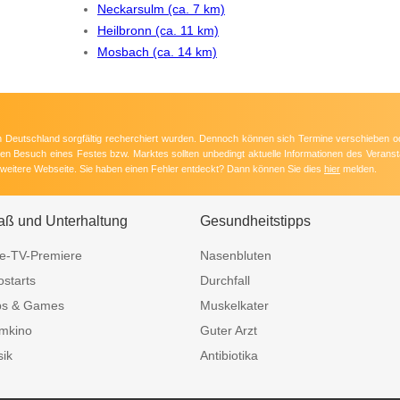
Neckarsulm (ca. 7 km)
Heilbronn (ca. 11 km)
Mosbach (ca. 14 km)
 in Deutschland sorgfältig recherchiert wurden. Dennoch können sich Termine verschieben o
nten Besuch eines Festes bzw. Marktes sollten unbedingt aktuelle Informationen des Veransta
e weitere Webseite. Sie haben einen Fehler entdeckt? Dann können Sie dies
hier
melden.
aß und Unterhaltung
Gesundheitstipps
e-TV-Premiere
Nasenbluten
ostarts
Durchfall
ps & Games
Muskelkater
mkino
Guter Arzt
ik
Antibiotika