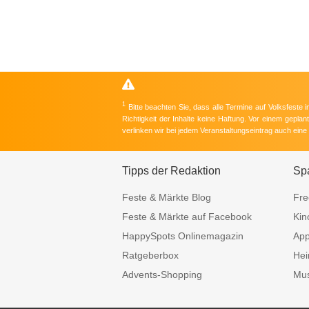
1
Bitte beachten Sie, dass alle Termine auf Volksfeste
Richtigkeit der Inhalte keine Haftung. Vor einem gepla
verlinken wir bei jedem Veranstaltungseintrag auch ein
Tipps der Redaktion
Sp
Feste & Märkte Blog
Fre
Feste & Märkte auf Facebook
Kin
HappySpots Onlinemagazin
Ap
Ratgeberbox
Hei
Advents-Shopping
Mus