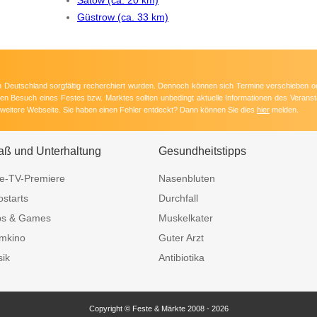
Güstrow (ca. 33 km)
 in Deutschland sorgfältig recherchiert wurden. Dennoch können sich Termine verschieben o
nten Besuch eines Festes bzw. Marktes sollten unbedingt aktuelle Informationen des Veransta
e weitere Webseite. Sie haben einen Fehler entdeckt? Dann können Sie dies
hier
melden.
aß und Unterhaltung
Gesundheitstipps
e-TV-Premiere
Nasenbluten
ostarts
Durchfall
ps & Games
Muskelkater
mkino
Guter Arzt
ik
Antibiotika
Copyright © Feste & Märkte 2008 - 2026