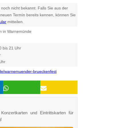
 noch nicht bekannt. Falls Sie aus der
euen Termin bereits kennen, können Sie
ular
mitteilen.
m in Warnemünde
0 bis 21 Uhr
r
Uhr
e/warnemuender-brueckenfest
onzertkarten und Eintrittskarten für
!