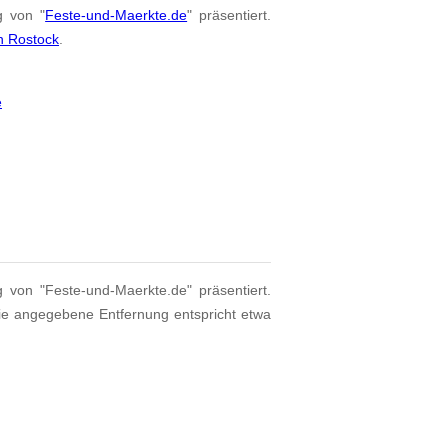
g von "
Feste-und-Maerkte.de
" präsentiert.
n Rostock
.
e
g von "Feste-und-Maerkte.de" präsentiert.
ie angegebene Entfernung entspricht etwa