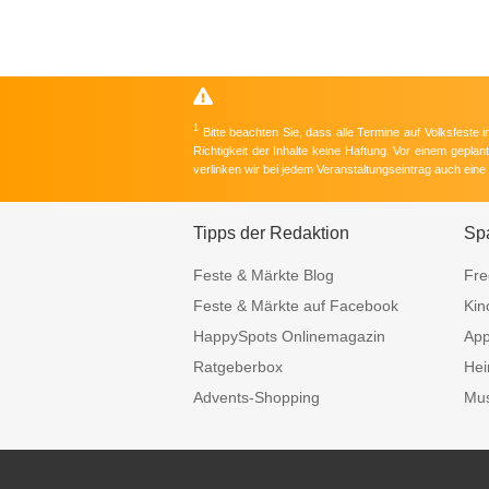
1
Bitte beachten Sie, dass alle Termine auf Volksfeste
Richtigkeit der Inhalte keine Haftung. Vor einem gepla
verlinken wir bei jedem Veranstaltungseintrag auch ein
Tipps der Redaktion
Sp
Feste & Märkte Blog
Fre
Feste & Märkte auf Facebook
Kin
HappySpots Onlinemagazin
Ap
Ratgeberbox
Hei
Advents-Shopping
Mus