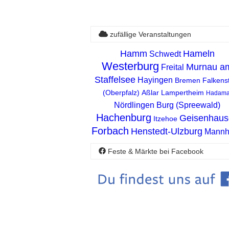
zufällige Veranstaltungen
Hamm
Hameln
Schwedt
Westerburg
Murnau a
Freital
Staffelsee
Hayingen
Bremen
Falkens
(Oberpfalz)
Aßlar
Lampertheim
Hadama
Nördlingen
Burg (Spreewald)
Hachenburg
Geisenhaus
Itzehoe
Forbach
Henstedt-Ulzburg
Mannh
Feste & Märkte bei Facebook