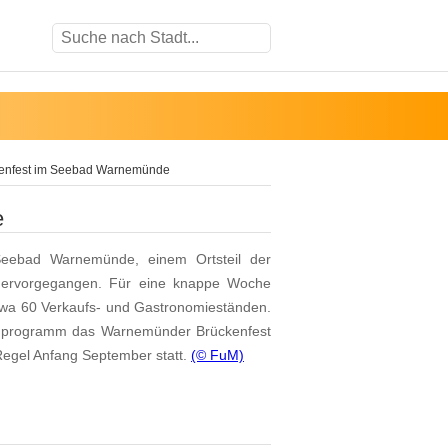
enfest im Seebad Warnemünde
e
eebad Warnemünde, einem Ortsteil der
 hervorgegangen. Für eine knappe Woche
twa 60 Verkaufs- und Gastronomieständen.
enprogramm das Warnemünder Brückenfest
Regel Anfang September statt.
(© FuM)