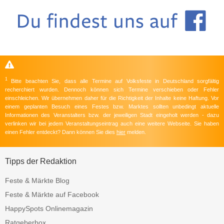
1
Bitte beachten Sie, dass alle Termine auf Volksfeste in Deutschland sorgfältig
recherchiert wurden. Dennoch können sich Termine verschieben oder Fehler
einschleichen. Wir übernehmen daher für die Richtigkeit der Inhalte keine Haftung. Vor
einem geplanten Besuch eines Festes bzw. Marktes sollten unbedingt aktuelle
Informationen des Veranstalters bzw. der jeweiligen Stadt eingeholt werden - dazu
verlinken wir bei jedem Veranstaltungseintrag auch eine weitere Webseite. Sie haben
einen Fehler entdeckt? Dann können Sie dies
hier
melden.
Tipps der Redaktion
Feste & Märkte Blog
Feste & Märkte auf Facebook
HappySpots Onlinemagazin
Ratgeberbox