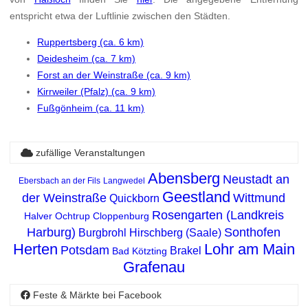
entspricht etwa der Luftlinie zwischen den Städten.
Ruppertsberg (ca. 6 km)
Deidesheim (ca. 7 km)
Forst an der Weinstraße (ca. 9 km)
Kirrweiler (Pfalz) (ca. 9 km)
Fußgönheim (ca. 11 km)
zufällige Veranstaltungen
Abensberg
Neustadt an
Ebersbach an der Fils
Langwedel
Geestland
der Weinstraße
Wittmund
Quickborn
Rosengarten (Landkreis
Halver
Ochtrup
Cloppenburg
Harburg)
Sonthofen
Burgbrohl
Hirschberg (Saale)
Herten
Lohr am Main
Potsdam
Brakel
Bad Kötzting
Grafenau
Feste & Märkte bei Facebook