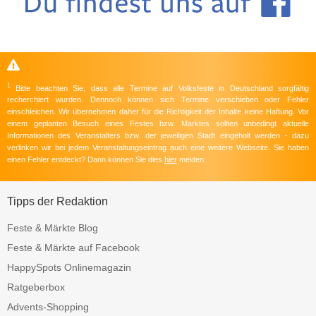
1
Bitte beachten Sie, dass alle Termine auf Volksfeste in Deutschland sorgfältig
recherchiert wurden. Dennoch können sich Termine verschieben oder Fehler
einschleichen. Wir übernehmen daher für die Richtigkeit der Inhalte keine Haftung. Vor
einem geplanten Besuch eines Festes bzw. Marktes sollten unbedingt aktuelle
Informationen des Veranstalters bzw. der jeweiligen Stadt eingeholt werden - dazu
verlinken wir bei jedem Veranstaltungseintrag auch eine weitere Webseite. Sie haben
einen Fehler entdeckt? Dann können Sie dies
hier
melden.
Tipps der Redaktion
Feste & Märkte Blog
Feste & Märkte auf Facebook
HappySpots Onlinemagazin
Ratgeberbox
Advents-Shopping