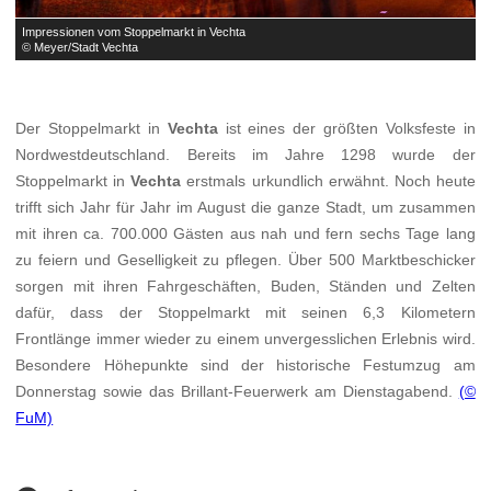
Impressionen vom Stoppelmarkt in Vechta
I
© Meyer/Stadt Vechta
©
Der Stoppelmarkt in
Vechta
ist eines der größten Volksfeste in
Nordwestdeutschland. Bereits im Jahre 1298 wurde der
Stoppelmarkt in
Vechta
erstmals urkundlich erwähnt. Noch heute
trifft sich Jahr für Jahr im August die ganze Stadt, um zusammen
mit ihren ca. 700.000 Gästen aus nah und fern sechs Tage lang
zu feiern und Geselligkeit zu pflegen. Über 500 Marktbeschicker
sorgen mit ihren Fahrgeschäften, Buden, Ständen und Zelten
dafür, dass der Stoppelmarkt mit seinen 6,3 Kilometern
Frontlänge immer wieder zu einem unvergesslichen Erlebnis wird.
Besondere Höhepunkte sind der historische Festumzug am
Donnerstag sowie das Brillant-Feuerwerk am Dienstagabend.
(©
FuM)