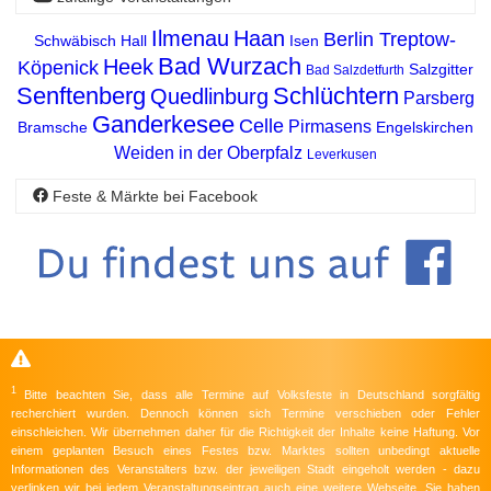
Ilmenau
Haan
Berlin Treptow-
Schwäbisch Hall
Isen
Bad Wurzach
Heek
Köpenick
Salzgitter
Bad Salzdetfurth
Senftenberg
Schlüchtern
Quedlinburg
Parsberg
Ganderkesee
Celle
Pirmasens
Bramsche
Engelskirchen
Weiden in der Oberpfalz
Leverkusen
Feste & Märkte bei Facebook
1
Bitte beachten Sie, dass alle Termine auf Volksfeste in Deutschland sorgfältig
recherchiert wurden. Dennoch können sich Termine verschieben oder Fehler
einschleichen. Wir übernehmen daher für die Richtigkeit der Inhalte keine Haftung. Vor
einem geplanten Besuch eines Festes bzw. Marktes sollten unbedingt aktuelle
Informationen des Veranstalters bzw. der jeweiligen Stadt eingeholt werden - dazu
verlinken wir bei jedem Veranstaltungseintrag auch eine weitere Webseite. Sie haben