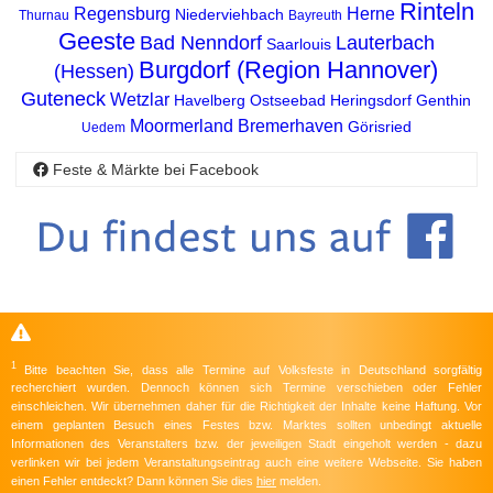
Rinteln
Regensburg
Herne
Niederviehbach
Thurnau
Bayreuth
Geeste
Bad Nenndorf
Lauterbach
Saarlouis
Burgdorf (Region Hannover)
(Hessen)
Guteneck
Wetzlar
Havelberg
Ostseebad Heringsdorf
Genthin
Moormerland
Bremerhaven
Görisried
Uedem
Feste & Märkte bei Facebook
1
Bitte beachten Sie, dass alle Termine auf Volksfeste in Deutschland sorgfältig
recherchiert wurden. Dennoch können sich Termine verschieben oder Fehler
einschleichen. Wir übernehmen daher für die Richtigkeit der Inhalte keine Haftung. Vor
einem geplanten Besuch eines Festes bzw. Marktes sollten unbedingt aktuelle
Informationen des Veranstalters bzw. der jeweiligen Stadt eingeholt werden - dazu
verlinken wir bei jedem Veranstaltungseintrag auch eine weitere Webseite. Sie haben
einen Fehler entdeckt? Dann können Sie dies
hier
melden.