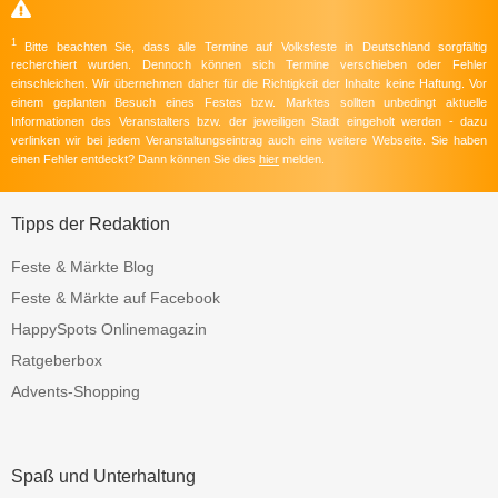
1
Bitte beachten Sie, dass alle Termine auf Volksfeste in Deutschland sorgfältig
recherchiert wurden. Dennoch können sich Termine verschieben oder Fehler
einschleichen. Wir übernehmen daher für die Richtigkeit der Inhalte keine Haftung. Vor
einem geplanten Besuch eines Festes bzw. Marktes sollten unbedingt aktuelle
Informationen des Veranstalters bzw. der jeweiligen Stadt eingeholt werden - dazu
verlinken wir bei jedem Veranstaltungseintrag auch eine weitere Webseite. Sie haben
einen Fehler entdeckt? Dann können Sie dies
hier
melden.
Tipps der Redaktion
Feste & Märkte Blog
Feste & Märkte auf Facebook
HappySpots Onlinemagazin
Ratgeberbox
Advents-Shopping
Spaß und Unterhaltung