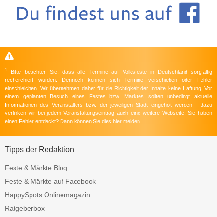
1
Bitte beachten Sie, dass alle Termine auf Volksfeste in Deutschland sorgfältig
recherchiert wurden. Dennoch können sich Termine verschieben oder Fehler
einschleichen. Wir übernehmen daher für die Richtigkeit der Inhalte keine Haftung. Vor
einem geplanten Besuch eines Festes bzw. Marktes sollten unbedingt aktuelle
Informationen des Veranstalters bzw. der jeweiligen Stadt eingeholt werden - dazu
verlinken wir bei jedem Veranstaltungseintrag auch eine weitere Webseite. Sie haben
einen Fehler entdeckt? Dann können Sie dies
hier
melden.
Tipps der Redaktion
Feste & Märkte Blog
Feste & Märkte auf Facebook
HappySpots Onlinemagazin
Ratgeberbox