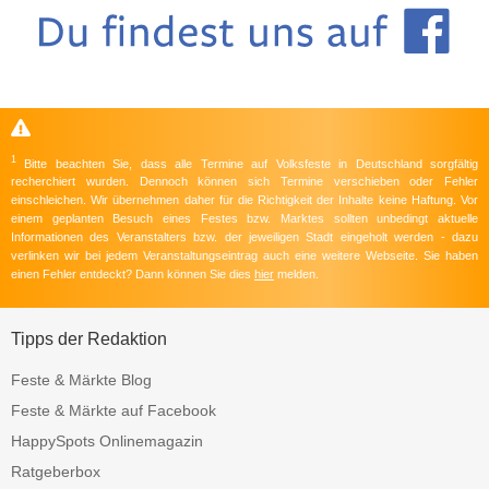
1
Bitte beachten Sie, dass alle Termine auf Volksfeste in Deutschland sorgfältig
recherchiert wurden. Dennoch können sich Termine verschieben oder Fehler
einschleichen. Wir übernehmen daher für die Richtigkeit der Inhalte keine Haftung. Vor
einem geplanten Besuch eines Festes bzw. Marktes sollten unbedingt aktuelle
Informationen des Veranstalters bzw. der jeweiligen Stadt eingeholt werden - dazu
verlinken wir bei jedem Veranstaltungseintrag auch eine weitere Webseite. Sie haben
einen Fehler entdeckt? Dann können Sie dies
hier
melden.
Tipps der Redaktion
Feste & Märkte Blog
Feste & Märkte auf Facebook
HappySpots Onlinemagazin
Ratgeberbox