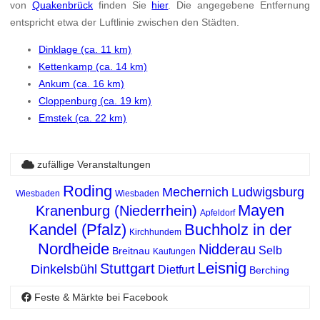
von
Quakenbrück
finden Sie
hier
. Die angegebene Entfernung
entspricht etwa der Luftlinie zwischen den Städten.
Dinklage (ca. 11 km)
Kettenkamp (ca. 14 km)
Ankum (ca. 16 km)
Cloppenburg (ca. 19 km)
Emstek (ca. 22 km)
zufällige Veranstaltungen
Roding
Mechernich
Ludwigsburg
Wiesbaden
Wiesbaden
Mayen
Kranenburg (Niederrhein)
Apfeldorf
Kandel (Pfalz)
Buchholz in der
Kirchhundem
Nordheide
Nidderau
Selb
Breitnau
Kaufungen
Leisnig
Stuttgart
Dinkelsbühl
Dietfurt
Berching
Feste & Märkte bei Facebook