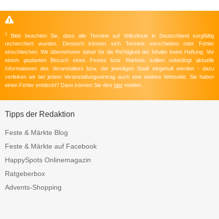
1
Bitte beachten Sie, dass alle Termine auf Volksfeste in Deutschland sorgfältig
recherchiert wurden. Dennoch können sich Termine verschieben oder Fehler
einschleichen. Wir übernehmen daher für die Richtigkeit der Inhalte keine Haftung. Vor
einem geplanten Besuch eines Festes bzw. Marktes sollten unbedingt aktuelle
Informationen des Veranstalters bzw. der jeweiligen Stadt eingeholt werden - dazu
verlinken wir bei jedem Veranstaltungseintrag auch eine weitere Webseite. Sie haben
einen Fehler entdeckt? Dann können Sie dies
hier
melden.
Tipps der Redaktion
Feste & Märkte Blog
Feste & Märkte auf Facebook
HappySpots Onlinemagazin
Ratgeberbox
Advents-Shopping