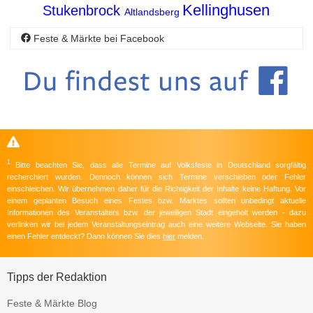
Kellinghusen
Stukenbrock
Altlandsberg
Feste & Märkte bei Facebook
1
Bitte beachten Sie, dass alle Termine auf Volksfeste in Deutschland sorgfältig
recherchiert wurden. Dennoch können sich Termine verschieben oder Fehler
einschleichen. Wir übernehmen daher für die Richtigkeit der Inhalte keine Haftung. Vor
einem geplanten Besuch eines Festes bzw. Marktes sollten unbedingt aktuelle
Informationen des Veranstalters bzw. der jeweiligen Stadt eingeholt werden - dazu
verlinken wir bei jedem Veranstaltungseintrag auch eine weitere Webseite. Sie haben
einen Fehler entdeckt? Dann können Sie dies
hier
melden.
Tipps der Redaktion
Feste & Märkte Blog