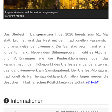
Impressionen vom Uferfest in Langenargen
I
© Achim Mende
©
Das Uferfest in
Langenargen
findet 2026 bereits zum 51. Mal
statt. Eröffnet wird das Fest mit dem traditionellen Fassanstich
und anschließender Livemusik. Der Samstag beginnt mit einem
Kinderflohmarkt. Neben dem Bühnenprogramm gibt es Aktionen
und Vorführungen wie die Kinderaktionswiese oder das
Fallschirmspringen. Höhepunkt des Uferfestes in Langenargen ist
das Klang-Feuerwerk am Samstagabend. Der Uferfest-Montag ist
traditionell als Familientag deklariert. An allen Tagen werden die
Besucher mit kulinarischen Köstlichkeiten verwöhnt.
(© FuM)
Informationen