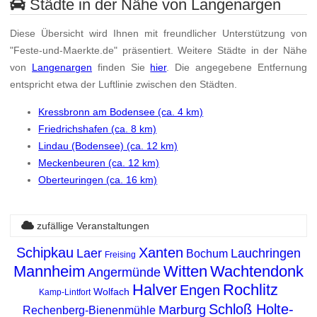
Städte in der Nähe von Langenargen
Diese Übersicht wird Ihnen mit freundlicher Unterstützung von
"Feste-und-Maerkte.de" präsentiert. Weitere Städte in der Nähe
von
Langenargen
finden Sie
hier
. Die angegebene Entfernung
entspricht etwa der Luftlinie zwischen den Städten.
Kressbronn am Bodensee (ca. 4 km)
Friedrichshafen (ca. 8 km)
Lindau (Bodensee) (ca. 12 km)
Meckenbeuren (ca. 12 km)
Oberteuringen (ca. 16 km)
zufällige Veranstaltungen
Schipkau
Xanten
Laer
Lauchringen
Bochum
Freising
Mannheim
Witten
Wachtendonk
Angermünde
Halver
Rochlitz
Engen
Wolfach
Kamp-Lintfort
Schloß Holte-
Marburg
Rechenberg-Bienenmühle