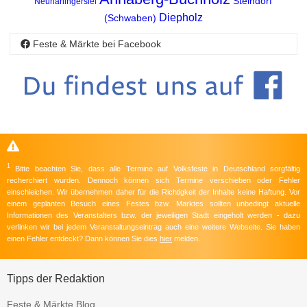
Steindorf
Neuharlingersiel
Diepholz
(Schwaben)
Feste & Märkte bei Facebook
1
Bitte beachten Sie, dass alle Termine auf Volksfeste in Deutschland sorgfältig
recherchiert wurden. Dennoch können sich Termine verschieben oder Fehler
einschleichen. Wir übernehmen daher für die Richtigkeit der Inhalte keine Haftung. Vor
einem geplanten Besuch eines Festes bzw. Marktes sollten unbedingt aktuelle
Informationen des Veranstalters bzw. der jeweiligen Stadt eingeholt werden - dazu
verlinken wir bei jedem Veranstaltungseintrag auch eine weitere Webseite. Sie haben
einen Fehler entdeckt? Dann können Sie dies
hier
melden.
Tipps der Redaktion
Feste & Märkte Blog