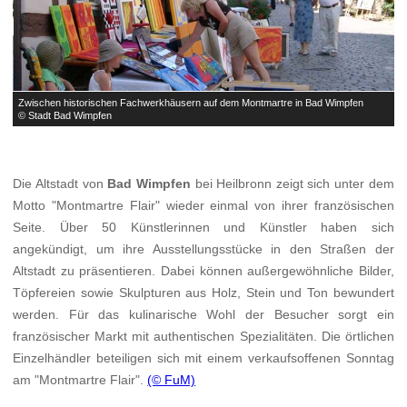
Zwischen historischen Fachwerkhäusern auf dem Montmartre in Bad Wimpfen
Z
© Stadt Bad Wimpfen
©
Die Altstadt von
Bad Wimpfen
bei Heilbronn zeigt sich unter dem
Motto "Montmartre Flair" wieder einmal von ihrer französischen
Seite. Über 50 Künstlerinnen und Künstler haben sich
angekündigt, um ihre Ausstellungsstücke in den Straßen der
Altstadt zu präsentieren. Dabei können außergewöhnliche Bilder,
Töpfereien sowie Skulpturen aus Holz, Stein und Ton bewundert
werden. Für das kulinarische Wohl der Besucher sorgt ein
französischer Markt mit authentischen Spezialitäten. Die örtlichen
Einzelhändler beteiligen sich mit einem verkaufsoffenen Sonntag
am "Montmartre Flair".
(© FuM)