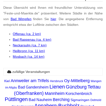
Diese Übersicht wird Ihnen mit freundlicher Unterstützung von
"Feste-und-Maerkte.de" präsentiert. Weitere Städte in der Nähe
von
Bad Wimpfen
finden Sie
hier
. Die angegebene Entfernung
entspricht etwa der Luftlinie zwischen den Städten.
Offenau (ca. 2 km)
Bad Rappenau (ca. 4 km)
Neckarsulm (ca. 7 km)
Heilbronn (ca. 11 km)
Mosbach (ca. 14 km)
zufällige Veranstaltungen
Annweiler am Trifels
Oy-Mittelberg
Kiel
Hersbruck
Wangen
Lienen
Günzburg
Tettau
Bad Gandersheim
im Allgäu
(Oberfranken)
Mannheim
Korschenbroich
Püttlingen
Berching
Bad Nauheim
Sigmaringen
Detmold
Annaberg-Buchholz