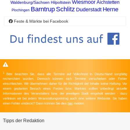
Wiesmoor
Aichstetten
Waldenburg/Sachsen
Hilpoltstein
Barntrup
Schlitz
Herne
Duderstadt
Plochingen
Feste & Märkte bei Facebook
1
Bitte beachten Sie, dass alle Termine auf Volksfeste in Deutschland sorgfältig
recherchiert wurden. Dennoch können sich Termine verschieben oder Fehler
einschleichen. Wir übernehmen daher für die Richtigkeit der Inhalte keine Haftung. Vor
einem geplanten Besuch eines Festes bzw. Marktes sollten unbedingt aktuelle
Informationen des Veranstalters bzw. der jeweiligen Stadt eingeholt werden - dazu
verlinken wir bei jedem Veranstaltungseintrag auch eine weitere Webseite. Sie haben
einen Fehler entdeckt? Dann können Sie dies
hier
melden.
Tipps der Redaktion