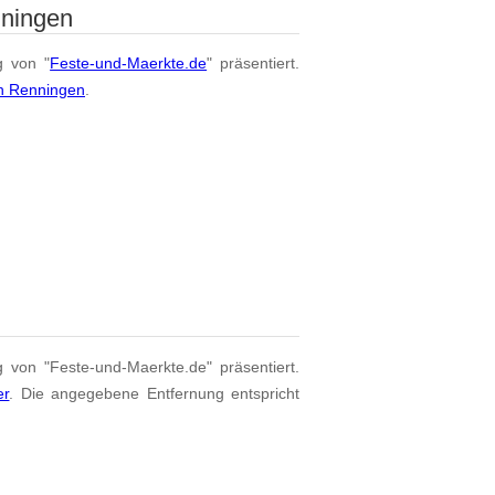
nningen
g von "
Feste-und-Maerkte.de
" präsentiert.
on Renningen
.
g von "Feste-und-Maerkte.de" präsentiert.
er
. Die angegebene Entfernung entspricht