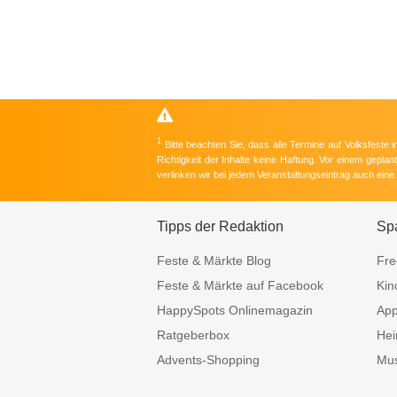
1
Bitte beachten Sie, dass alle Termine auf Volksfeste
Richtigkeit der Inhalte keine Haftung. Vor einem gepla
verlinken wir bei jedem Veranstaltungseintrag auch ein
Tipps der Redaktion
Sp
Feste & Märkte Blog
Fre
Feste & Märkte auf Facebook
Kin
HappySpots Onlinemagazin
Ap
Ratgeberbox
Hei
Advents-Shopping
Mus