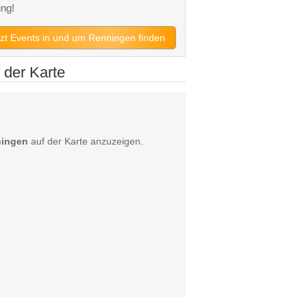
ng!
tzt Events in und um Renningen finden
 der Karte
ningen
auf der Karte anzuzeigen.