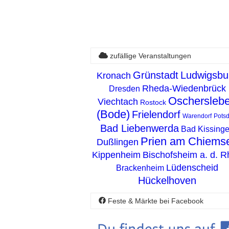
zufällige Veranstaltungen
Grünstadt
Ludwigsbu
Kronach
Rheda-Wiedenbrück
Dresden
Oschersleb
Viechtach
Rostock
(Bode)
Frielendorf
Warendorf
Pots
Bad Liebenwerda
Bad Kissing
Prien am Chiems
Dußlingen
Kippenheim
Bischofsheim a. d. 
Lüdenscheid
Brackenheim
Hückelhoven
Feste & Märkte bei Facebook