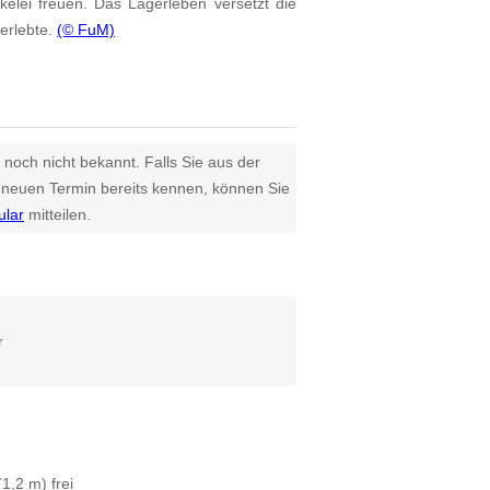
kelei freuen. Das Lagerleben versetzt die
 erlebte.
(© FuM)
 noch nicht bekannt. Falls Sie aus der
euen Termin bereits kennen, können Sie
ular
mitteilen.
r
1,2 m) frei