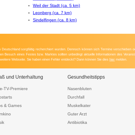
Weil der Stadt (ca. 5 km)
Leonberg (ca. 7 km)
Sindelfingen (ca. 8 km)
 in Deutschland sorgfältig recherchiert wurden. Dennoch können sich Termine verschieben o
nten Besuch eines Festes bzw. Marktes sollten unbedingt aktuelle Informationen des Veransta
e weitere Webseite. Sie haben einen Fehler entdeckt? Dann können Sie dies
hier
melden.
aß und Unterhaltung
Gesundheitstipps
e-TV-Premiere
Nasenbluten
ostarts
Durchfall
ps & Games
Muskelkater
mkino
Guter Arzt
ik
Antibiotika