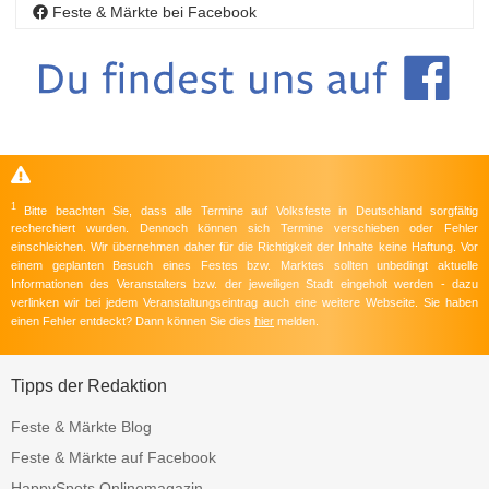
Feste & Märkte bei Facebook
1
Bitte beachten Sie, dass alle Termine auf Volksfeste in Deutschland sorgfältig
recherchiert wurden. Dennoch können sich Termine verschieben oder Fehler
einschleichen. Wir übernehmen daher für die Richtigkeit der Inhalte keine Haftung. Vor
einem geplanten Besuch eines Festes bzw. Marktes sollten unbedingt aktuelle
Informationen des Veranstalters bzw. der jeweiligen Stadt eingeholt werden - dazu
verlinken wir bei jedem Veranstaltungseintrag auch eine weitere Webseite. Sie haben
einen Fehler entdeckt? Dann können Sie dies
hier
melden.
Tipps der Redaktion
Feste & Märkte Blog
Feste & Märkte auf Facebook
HappySpots Onlinemagazin