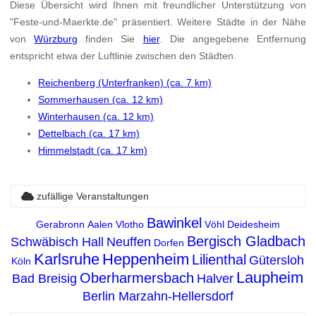
Diese Übersicht wird Ihnen mit freundlicher Unterstützung von
"Feste-und-Maerkte.de" präsentiert. Weitere Städte in der Nähe
von
Würzburg
finden Sie
hier
. Die angegebene Entfernung
entspricht etwa der Luftlinie zwischen den Städten.
Reichenberg (Unterfranken) (ca. 7 km)
Sommerhausen (ca. 12 km)
Winterhausen (ca. 12 km)
Dettelbach (ca. 17 km)
Himmelstadt (ca. 17 km)
zufällige Veranstaltungen
Bawinkel
Gerabronn
Aalen
Vlotho
Vöhl
Deidesheim
Bergisch Gladbach
Schwäbisch Hall
Neuffen
Dorfen
Karlsruhe
Heppenheim
Lilienthal
Gütersloh
Köln
Laupheim
Oberharmersbach
Bad Breisig
Halver
Berlin Marzahn-Hellersdorf