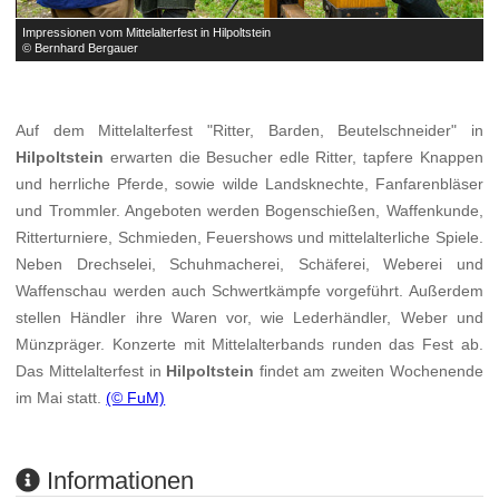
Impressionen vom Mittelalterfest in Hilpoltstein
I
© Bernhard Bergauer
©
Auf dem Mittelalterfest "Ritter, Barden, Beutelschneider" in
Hilpoltstein
erwarten die Besucher edle Ritter, tapfere Knappen
und herrliche Pferde, sowie wilde Landsknechte, Fanfarenbläser
und Trommler. Angeboten werden Bogenschießen, Waffenkunde,
Ritterturniere, Schmieden, Feuershows und mittelalterliche Spiele.
Neben Drechselei, Schuhmacherei, Schäferei, Weberei und
Waffenschau werden auch Schwertkämpfe vorgeführt. Außerdem
stellen Händler ihre Waren vor, wie Lederhändler, Weber und
Münzpräger. Konzerte mit Mittelalterbands runden das Fest ab.
Das Mittelalterfest in
Hilpoltstein
findet am zweiten Wochenende
im Mai statt.
(© FuM)
Informationen