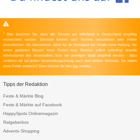
1
Bitte beachten Sie, dass alle Termine auf Volksfeste in Deutschland sorgfältig
recherchiert wurden. Dennoch können sich Termine verschieben oder Fehler
einschleichen. Wir übernehmen daher für die Richtigkeit der Inhalte keine Haftung. Vor
einem geplanten Besuch eines Festes bzw. Marktes sollten unbedingt aktuelle
Informationen des Veranstalters bzw. der jeweiligen Stadt eingeholt werden - dazu
verlinken wir bei jedem Veranstaltungseintrag auch eine weitere Webseite. Sie haben
einen Fehler entdeckt? Dann können Sie dies
hier
melden.
Tipps der Redaktion
Feste & Märkte Blog
Feste & Märkte auf Facebook
HappySpots Onlinemagazin
Ratgeberbox
Advents-Shopping