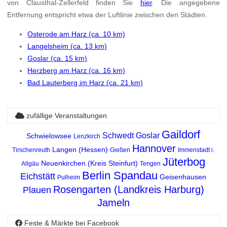
von Clausthal-Zellerfeld finden Sie
hier
. Die angegebene
Entfernung entspricht etwa der Luftlinie zwischen den Städten.
Osterode am Harz (ca. 10 km)
Langelsheim (ca. 13 km)
Goslar (ca. 15 km)
Herzberg am Harz (ca. 16 km)
Bad Lauterberg im Harz (ca. 21 km)
zufällige Veranstaltungen
Gaildorf
Schwedt
Goslar
Schwielowsee
Lenzkirch
Hannover
Langen (Hessen)
Tirschenreuth
Gießen
Immenstadt i.
Jüterbog
Neuenkirchen (Kreis Steinfurt)
Allgäu
Tengen
Berlin Spandau
Eichstätt
Geisenhausen
Pulheim
Rosengarten (Landkreis Harburg)
Plauen
Jameln
Feste & Märkte bei Facebook