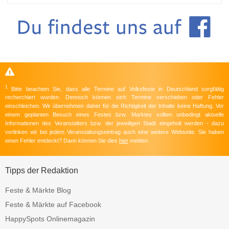
1
Bitte beachten Sie, dass alle Termine auf Volksfeste in Deutschland sorgfältig
recherchiert wurden. Dennoch können sich Termine verschieben oder Fehler
einschleichen. Wir übernehmen daher für die Richtigkeit der Inhalte keine Haftung. Vor
einem geplanten Besuch eines Festes bzw. Marktes sollten unbedingt aktuelle
Informationen des Veranstalters bzw. der jeweiligen Stadt eingeholt werden - dazu
verlinken wir bei jedem Veranstaltungseintrag auch eine weitere Webseite. Sie haben
einen Fehler entdeckt? Dann können Sie dies
hier
melden.
Tipps der Redaktion
Feste & Märkte Blog
Feste & Märkte auf Facebook
HappySpots Onlinemagazin