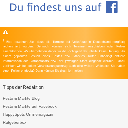
1
Bitte beachten Sie, dass alle Termine auf Volksfeste in Deutschland sorgfältig
recherchiert wurden. Dennoch können sich Termine verschieben oder Fehler
einschleichen. Wir übernehmen daher für die Richtigkeit der Inhalte keine Haftung. Vor
einem geplanten Besuch eines Festes bzw. Marktes sollten unbedingt aktuelle
Informationen des Veranstalters bzw. der jeweiligen Stadt eingeholt werden - dazu
verlinken wir bei jedem Veranstaltungseintrag auch eine weitere Webseite. Sie haben
einen Fehler entdeckt? Dann können Sie dies
hier
melden.
Tipps der Redaktion
Feste & Märkte Blog
Feste & Märkte auf Facebook
HappySpots Onlinemagazin
Ratgeberbox