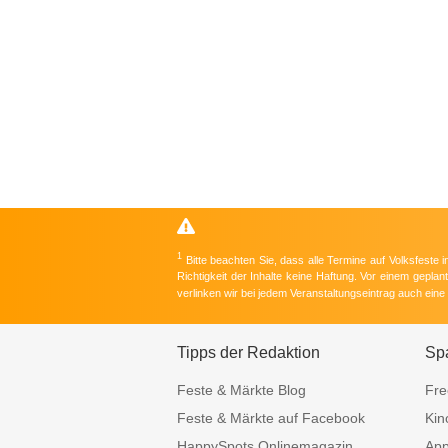
1
Bitte beachten Sie, dass alle Termine auf Volksfeste
Richtigkeit der Inhalte keine Haftung. Vor einem gepla
verlinken wir bei jedem Veranstaltungseintrag auch ein
Tipps der Redaktion
Sp
Feste & Märkte Blog
Fre
Feste & Märkte auf Facebook
Kin
HappySpots Onlinemagazin
Ap