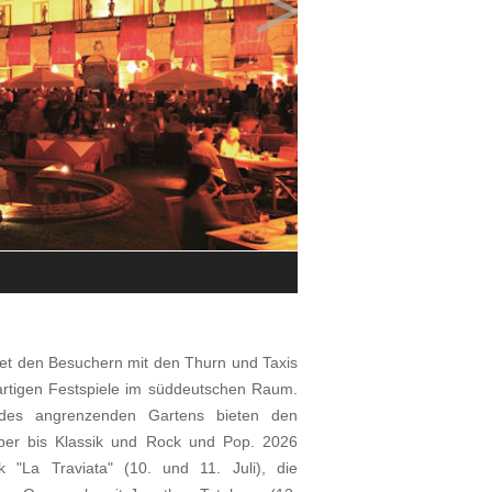
>
Impressionen von den Thurn und Ta
© Odeon Concerte
et den Besuchern mit den Thurn und Taxis
gartigen Festspiele im süddeutschen Raum.
 des angrenzenden Gartens bieten den
Oper bis Klassik und Rock und Pop. 2026
 "La Traviata" (10. und 11. Juli), die