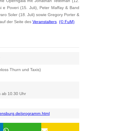
eine Operngala mit Jonathan Tetelman (12.
chi e Poveri (15. Juli), Peter Maffay & Band
varo Soler (18. Juli) sowie Gregory Porter &
auf der Seite des
Veranstalters
.
(© FuM)
6
loss Thurn und Taxis)
h ab 10.30 Uhr
gensburg.de/programm.html