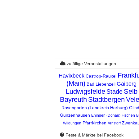
zufällige Veranstaltungen
Frankfu
Havixbeck
Castrop-Rauxel
(Main)
Gaiberg
Bad Liebenzell
Ludwigsfelde
Selb
Stade
Bayreuth
Stadtbergen
Vel
Rosengarten (Landkreis Harburg)
Glin
Gunzenhausen
Ehingen (Donau)
Fischen
B
Pfarrkirchen
Zwenka
Wildungen
Arnstorf
Feste & Märkte bei Facebook