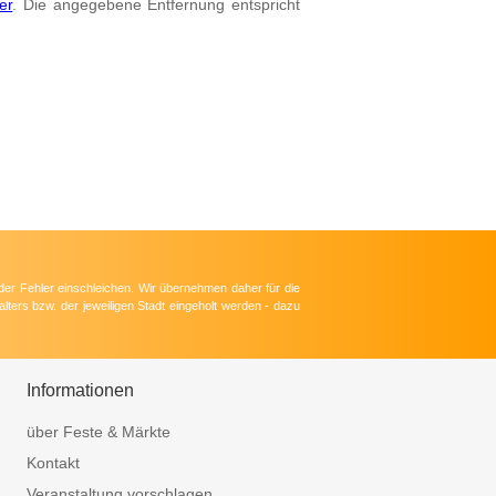
er
. Die angegebene Entfernung entspricht
der Fehler einschleichen. Wir übernehmen daher für die
lters bzw. der jeweiligen Stadt eingeholt werden - dazu
Informationen
über Feste & Märkte
Kontakt
Veranstaltung vorschlagen