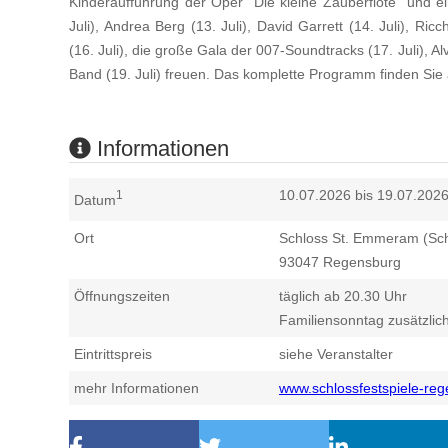
Kinderaufführung der Oper "Die kleine Zauberflöte" und 
Juli), Andrea Berg (13. Juli), David Garrett (14. Juli), Ric
(16. Juli), die große Gala der 007-Soundtracks (17. Juli), Al
Band (19. Juli) freuen. Das komplette Programm finden Sie 
Informationen
10.07.2026 bis 19.07.202
1
Datum
Ort
Schloss St. Emmeram (Sch
93047
Regensburg
Öffnungszeiten
täglich ab 20.30 Uhr
Familiensonntag zusätzlic
Eintrittspreis
siehe Veranstalter
mehr Informationen
www.schlossfestspiele-re