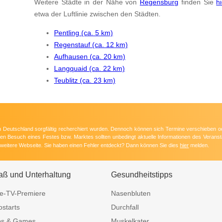
Weitere Städte in der Nähe von
Regensburg
finden Sie
hi
etwa der Luftlinie zwischen den Städten.
Pentling (ca. 5 km)
Regenstauf (ca. 12 km)
Aufhausen (ca. 20 km)
Langquaid (ca. 22 km)
Teublitz (ca. 23 km)
 in Deutschland sorgfältig recherchiert wurden. Dennoch können sich Termine verschieben o
nten Besuch eines Festes bzw. Marktes sollten unbedingt aktuelle Informationen des Veransta
e weitere Webseite. Sie haben einen Fehler entdeckt? Dann können Sie dies
hier
melden.
aß und Unterhaltung
Gesundheitstipps
e-TV-Premiere
Nasenbluten
ostarts
Durchfall
ps & Games
Muskelkater