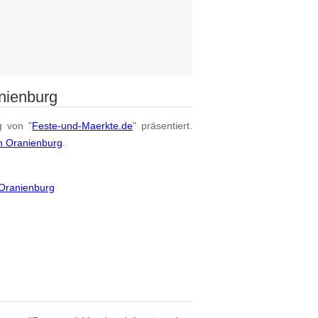
nienburg
g von "
Feste-und-Maerkte.de
" präsentiert.
n Oranienburg
.
Oranienburg