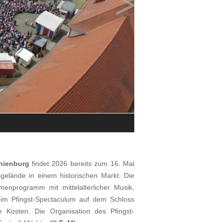
>
Impressionen vom Schlossfest auf
©
Carnica Historische Feste & Mä
nienburg
findet 2026 bereits zum 16. Mal
gelände in einem historischen Markt. Die
enprogramm mit mittelalterlicher Musik,
im Pfingst-Spectaculum auf dem Schloss
Kosten. Die Organisation des Pfingst-