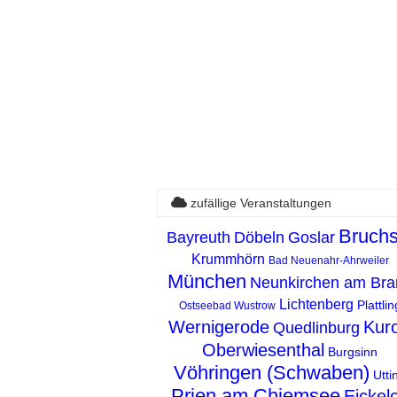
zufällige Veranstaltungen
Bruchs
Bayreuth
Döbeln
Goslar
Krummhörn
Bad Neuenahr-Ahrweiler
München
Neunkirchen am Bra
Lichtenberg
Plattlin
Ostseebad Wustrow
Wernigerode
Kuro
Quedlinburg
Oberwiesenthal
Burgsinn
Vöhringen (Schwaben)
Utti
Prien am Chiemsee
Eickel