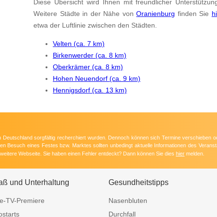
Diese Übersicht wird Ihnen mit freundlicher Unterstützun
Weitere Städte in der Nähe von
Oranienburg
finden Sie
h
etwa der Luftlinie zwischen den Städten.
Velten (ca. 7 km)
Birkenwerder (ca. 8 km)
Oberkrämer (ca. 8 km)
Hohen Neuendorf (ca. 9 km)
Hennigsdorf (ca. 13 km)
 in Deutschland sorgfältig recherchiert wurden. Dennoch können sich Termine verschieben o
nten Besuch eines Festes bzw. Marktes sollten unbedingt aktuelle Informationen des Veransta
e weitere Webseite. Sie haben einen Fehler entdeckt? Dann können Sie dies
hier
melden.
aß und Unterhaltung
Gesundheitstipps
e-TV-Premiere
Nasenbluten
ostarts
Durchfall