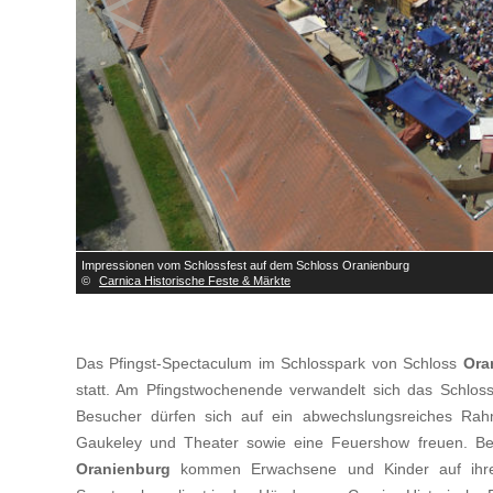
<
Impressionen vom Schlossfest auf dem Schloss Oranienburg
©
Carnica Historische Feste & Märkte
Das Pfingst-Spectaculum im Schlosspark von Schloss
Ora
statt. Am Pfingstwochenende verwandelt sich das Schloss
Besucher dürfen sich auf ein abwechslungsreiches Rahm
Gaukeley und Theater sowie eine Feuershow freuen. Be
Oranienburg
kommen Erwachsene und Kinder auf ihre 