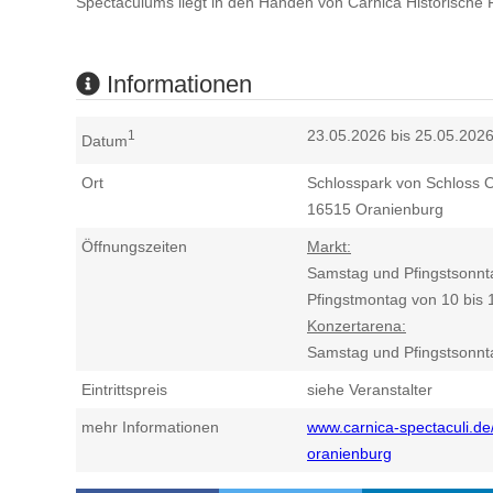
Spectaculums liegt in den Händen von Carnica Historische
Informationen
23.05.2026 bis 25.05.202
1
Datum
Ort
Schlosspark von Schloss O
16515
Oranienburg
Öffnungszeiten
Markt:
Samstag und Pfingstsonnt
Pfingstmontag von 10 bis 
Konzertarena:
Samstag und Pfingstsonnt
Eintrittspreis
siehe Veranstalter
mehr Informationen
www.carnica-spectaculi.de/
oranienburg