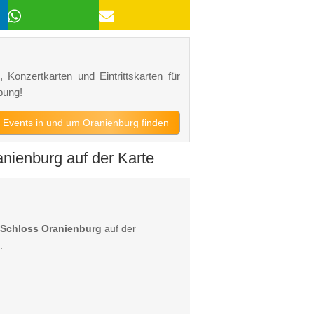
 Konzertkarten und Eintrittskarten für
bung!
zt Events in und um Oranienburg finden
nienburg auf der Karte
 Schloss Oranienburg
auf der
.