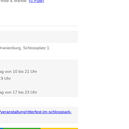
 Feste & Märkte.
(© FuM)
6
ranienburg, Schlossplatz 1
ag von 10 bis 21 Uhr
19 Uhr
ag von 17 bis 23 Uhr
veranstaltung/ritterfest-im-schlosspark-