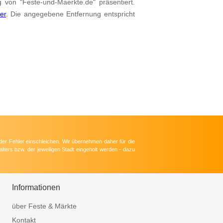
g von "Feste-und-Maerkte.de" präsentiert.
ier
. Die angegebene Entfernung entspricht
der Fehler einschleichen. Wir übernehmen daher für die
lters bzw. der jeweiligen Stadt eingeholt werden - dazu
Informationen
über Feste & Märkte
Kontakt