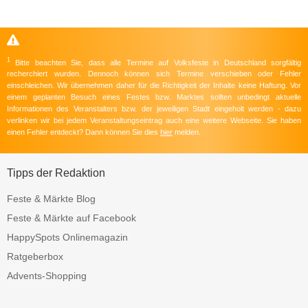
1
Bitte beachten Sie, dass alle Termine auf Volksfeste in Deutschland sorgfältig
recherchiert wurden. Dennoch können sich Termine verschieben oder Fehler
einschleichen. Wir übernehmen daher für die Richtigkeit der Inhalte keine Haftung. Vor
einem geplanten Besuch eines Festes bzw. Marktes sollten unbedingt aktuelle
Informationen des Veranstalters bzw. der jeweiligen Stadt eingeholt werden - dazu
verlinken wir bei jedem Veranstaltungseintrag auch eine weitere Webseite. Sie haben
einen Fehler entdeckt? Dann können Sie dies
hier
melden.
Tipps der Redaktion
Feste & Märkte Blog
Feste & Märkte auf Facebook
HappySpots Onlinemagazin
Ratgeberbox
Advents-Shopping