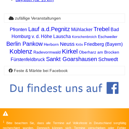
zufällige Veranstaltungen
Lauf a.d.Pegnitz
Trebel
Pfronten
Mühlacker
Bad
Homburg v. d. Höhe
Lauscha
Eschweiler
Korschenbroich
Berlin Pankow
Neuss
Friedberg (Bayern)
Herborn
Kröv
Koblenz
Kirkel
Radevormwald
Oberharz am Brocken
Sankt Goarshausen
Schwedt
Fürstenfeldbruck
Feste & Märkte bei Facebook
1
Bitte beachten Sie, dass alle Termine auf Volksfeste in Deutschland sorgfältig
recherchiert wurden. Dennoch können sich Termine verschieben oder Fehler