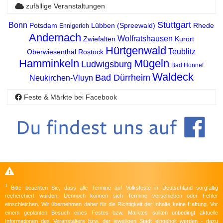
zufällige Veranstaltungen
Stuttgart
Bonn
Potsdam
Lübben (Spreewald)
Rhede
Ennigerloh
Andernach
Wolfratshausen
Zwiefalten
Kurort
Hürtgenwald
Teublitz
Oberwiesenthal
Rostock
Hamminkeln
Mügeln
Ludwigsburg
Bad Honnef
Waldeck
Bad Dürrheim
Neukirchen-Vluyn
Feste & Märkte bei Facebook
1
Bitte beachten Sie, dass alle Termine auf Volksfeste in Deutschland sorgfältig
recherchiert wurden. Dennoch können sich Termine verschieben oder Fehler
einschleichen. Wir übernehmen daher für die Richtigkeit der Inhalte keine Haftung. Vor
einem geplanten Besuch eines Festes bzw. Marktes sollten unbedingt aktuelle
Informationen des Veranstalters bzw. der jeweiligen Stadt eingeholt werden - dazu