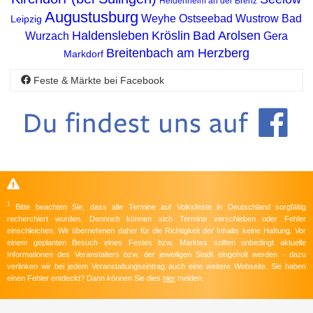
Heidenheim an der Brenz
Augustusburg
Weyhe
Ostseebad Wustrow
Bad
Leipzig
Haldensleben
Kröslin
Bad Arolsen
Wurzach
Gera
Breitenbach am Herzberg
Markdorf
Feste & Märkte bei Facebook
1
Bitte beachten Sie, dass alle Termine auf Volksfeste in Deutschland sorgfältig
recherchiert wurden. Dennoch können sich Termine verschieben oder Fehler
einschleichen. Wir übernehmen daher für die Richtigkeit der Inhalte keine Haftung. Vor
einem geplanten Besuch eines Festes bzw. Marktes sollten unbedingt aktuelle
Informationen des Veranstalters bzw. der jeweiligen Stadt eingeholt werden - dazu
verlinken wir bei jedem Veranstaltungseintrag auch eine weitere Webseite. Sie haben
einen Fehler entdeckt? Dann können Sie dies
hier
melden.