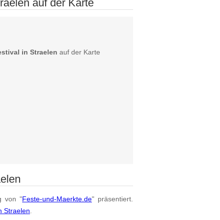
raelen auf der Karte
tival in Straelen
auf der Karte
aelen
g von "
Feste-und-Maerkte.de
" präsentiert.
n Straelen
.