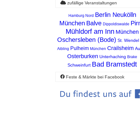
zufällige Veranstaltungen
Berlin Neukölln
Hamburg Nord
München
Balve
Pir
Dippoldiswalde
Mühldorf am Inn
München
Oschersleben (Bode)
St. Wendel
Crailsheim
Pulheim
Au
Aibling
München
Osterburken
Unterhaching
Brake
Bad Bramstedt
Schweinfurt
Feste & Märkte bei Facebook