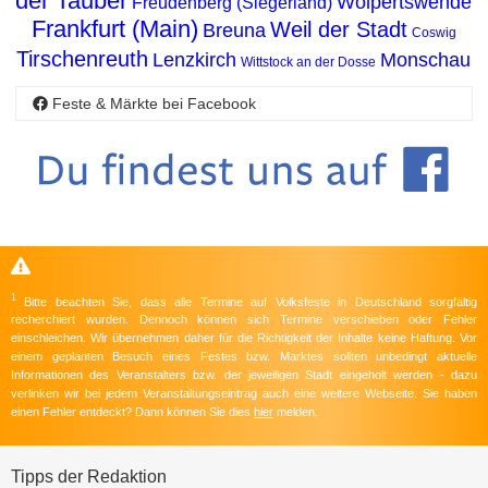
der Tauber
Wolpertswende
Freudenberg (Siegerland)
Frankfurt (Main)
Weil der Stadt
Breuna
Coswig
Tirschenreuth
Lenzkirch
Monschau
Wittstock an der Dosse
Feste & Märkte bei Facebook
1
Bitte beachten Sie, dass alle Termine auf Volksfeste in Deutschland sorgfältig
recherchiert wurden. Dennoch können sich Termine verschieben oder Fehler
einschleichen. Wir übernehmen daher für die Richtigkeit der Inhalte keine Haftung. Vor
einem geplanten Besuch eines Festes bzw. Marktes sollten unbedingt aktuelle
Informationen des Veranstalters bzw. der jeweiligen Stadt eingeholt werden - dazu
verlinken wir bei jedem Veranstaltungseintrag auch eine weitere Webseite. Sie haben
einen Fehler entdeckt? Dann können Sie dies
hier
melden.
Tipps der Redaktion