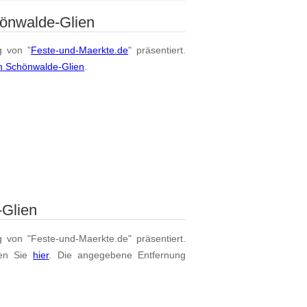
hönwalde-Glien
g von "
Feste-und-Maerkte.de
" präsentiert.
on Schönwalde-Glien
.
-Glien
g von "Feste-und-Maerkte.de" präsentiert.
en Sie
hier
. Die angegebene Entfernung