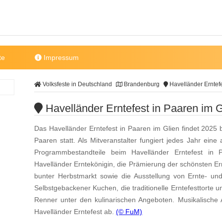
te
Impressum
Volksfeste in Deutschland
Brandenburg
Havelländer Erntefe
Havelländer Erntefest in Paaren im G
Das Havelländer Erntefest in Paaren im Glien findet 2025
Paaren statt. Als Mitveranstalter fungiert jedes Jahr ei
Programmbestandteile beim Havelländer Erntefest in
Havelländer Erntekönigin, die Prämierung der schönsten 
bunter Herbstmarkt sowie die Ausstellung von Ernte- un
Selbstgebackener Kuchen, die traditionelle Erntefesttorte 
Renner unter den kulinarischen Angeboten. Musikalisch
Havelländer Erntefest ab.
(© FuM)