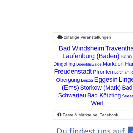
zufällige Veranstaltungen
Bad Windsheim
Traventha
Laufenburg (Baden)
Bonn
Markdorf
Ha
Dingolfing
Dippoldiswalde
Freudenstadt
Pfronten
Lorch am R
Eggesin
Ling
Obergurig
Leipzig
(Ems)
Storkow (Mark)
Bad
Schwartau
Bad Kötzting
Sees
Werl
Feste & Märkte bei Facebook