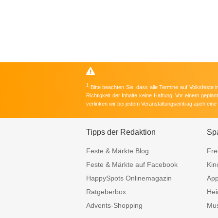
1
Bitte beachten Sie, dass alle Termine auf Volksfeste
Richtigkeit der Inhalte keine Haftung. Vor einem gepla
verlinken wir bei jedem Veranstaltungseintrag auch ein
Tipps der Redaktion
Sp
Feste & Märkte Blog
Fre
Feste & Märkte auf Facebook
Kin
HappySpots Onlinemagazin
Ap
Ratgeberbox
Hei
Advents-Shopping
Mus