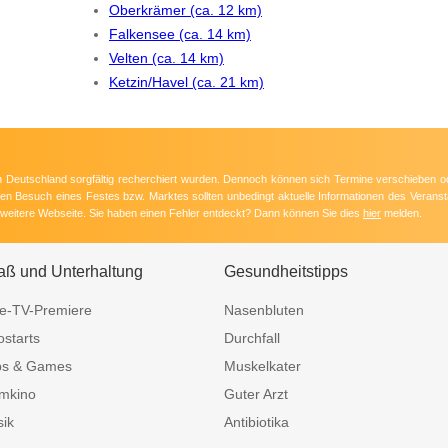
Oberkrämer (ca. 12 km)
Falkensee (ca. 14 km)
Velten (ca. 14 km)
Ketzin/Havel (ca. 21 km)
 in Deutschland sorgfältig recherchiert wurden. Dennoch können sich Termine verschieben o
nten Besuch eines Festes bzw. Marktes sollten unbedingt aktuelle Informationen des Veransta
e weitere Webseite. Sie haben einen Fehler entdeckt? Dann können Sie dies
hier
melden.
aß und Unterhaltung
Gesundheitstipps
e-TV-Premiere
Nasenbluten
ostarts
Durchfall
ps & Games
Muskelkater
mkino
Guter Arzt
ik
Antibiotika