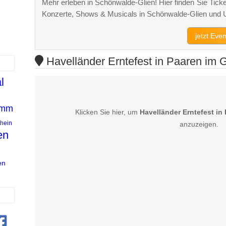
Mehr erleben in Schönwalde-Glien! Hier finden Sie Ticket
Konzerte, Shows & Musicals in Schönwalde-Glien und
jetzt Eve
Havelländer Erntefest in Paaren im G
l
mm
Klicken Sie hier, um
Havelländer Erntefest in
hein
anzuzeigen.
en
en