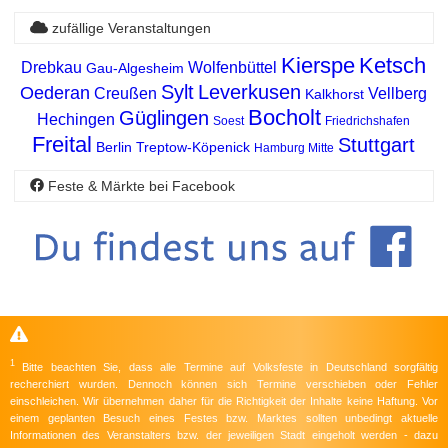
zufällige Veranstaltungen
Kierspe
Ketsch
Drebkau
Wolfenbüttel
Gau-Algesheim
Sylt
Leverkusen
Oederan
Creußen
Vellberg
Kalkhorst
Bocholt
Güglingen
Hechingen
Soest
Friedrichshafen
Freital
Stuttgart
Berlin Treptow-Köpenick
Hamburg Mitte
Feste & Märkte bei Facebook
1
Bitte beachten Sie, dass alle Termine auf Volksfeste in Deutschland sorgfältig
recherchiert wurden. Dennoch können sich Termine verschieben oder Fehler
einschleichen. Wir übernehmen daher für die Richtigkeit der Inhalte keine Haftung. Vor
einem geplanten Besuch eines Festes bzw. Marktes sollten unbedingt aktuelle
Informationen des Veranstalters bzw. der jeweiligen Stadt eingeholt werden - dazu