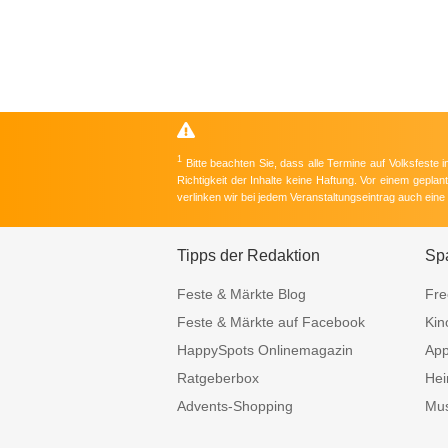
1
Bitte beachten Sie, dass alle Termine auf Volksfeste
Richtigkeit der Inhalte keine Haftung. Vor einem gepla
verlinken wir bei jedem Veranstaltungseintrag auch ein
Tipps der Redaktion
Sp
Feste & Märkte Blog
Fre
Feste & Märkte auf Facebook
Kin
HappySpots Onlinemagazin
Ap
Ratgeberbox
Hei
Advents-Shopping
Mus