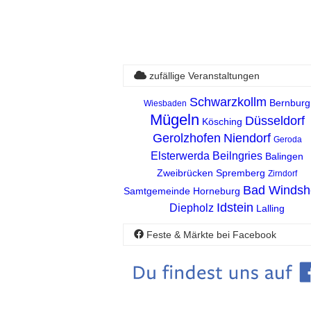
zufällige Veranstaltungen
Schwarzkollm
Bernburg
Wiesbaden
Mügeln
Düsseldorf
Kösching
Gerolzhofen
Niendorf
Geroda
Elsterwerda
Beilngries
Balingen
Zweibrücken
Spremberg
Zirndorf
Bad Windsh
Samtgemeinde Horneburg
Idstein
Diepholz
Lalling
Feste & Märkte bei Facebook