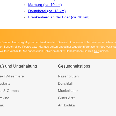
Marburg (ca. 10 km)
Dautphetal (ca. 13 km)
Frankenberg an der Eder (ca. 18 km)
 in Deutschland sorgfältig recherchiert wurden. Dennoch können sich Termine verschieben o
nten Besuch eines Festes bzw. Marktes sollten unbedingt aktuelle Informationen des Veransta
e weitere Webseite. Sie haben einen Fehler entdeckt? Dann können Sie dies
hier
melden.
aß und Unterhaltung
Gesundheitstipps
e-TV-Premiere
Nasenbluten
ostarts
Durchfall
ps & Games
Muskelkater
mkino
Guter Arzt
ik
Antibiotika