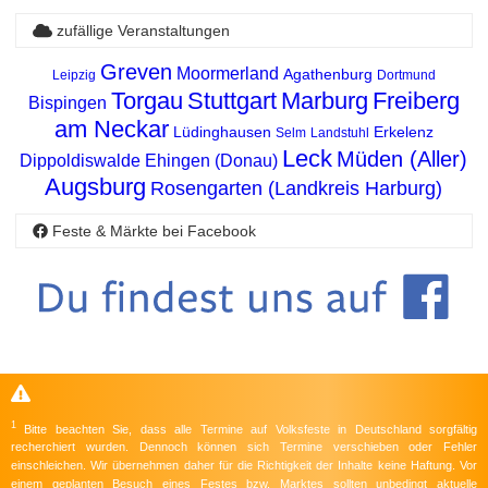
zufällige Veranstaltungen
Greven
Moormerland
Agathenburg
Leipzig
Dortmund
Torgau
Stuttgart
Marburg
Freiberg
Bispingen
am Neckar
Lüdinghausen
Erkelenz
Selm
Landstuhl
Leck
Müden (Aller)
Dippoldiswalde
Ehingen (Donau)
Augsburg
Rosengarten (Landkreis Harburg)
Feste & Märkte bei Facebook
1
Bitte beachten Sie, dass alle Termine auf Volksfeste in Deutschland sorgfältig
recherchiert wurden. Dennoch können sich Termine verschieben oder Fehler
einschleichen. Wir übernehmen daher für die Richtigkeit der Inhalte keine Haftung. Vor
einem geplanten Besuch eines Festes bzw. Marktes sollten unbedingt aktuelle