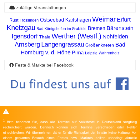
zufällige Veranstaltungen
Weimar
Erfurt
Ostseebad Karlshagen
Rust
Trossingen
Knetzgau
Bärenstein
Bremen
Bad Königshofen im Grabfeld
Werther (Westf.)
Igensdorf
Nohfelden
Thale
Arnsberg
Langengrassau
Bad
Großenkneten
Homburg v. d. Höhe
Pirna
Leipzig
Wahrenholz
Feste & Märkte bei Facebook
1
Bitte beachten Sie, dass alle Termine auf Volksfeste in Deutschland sorgfältig
recherchiert wurden. Dennoch können sich Termine verschieben oder Fehler
einschleichen. Wir übernehmen daher für die Richtigkeit der Inhalte keine Haftung. Vor
einem geplanten Besuch eines Festes bzw. Marktes sollten unbedingt aktuelle