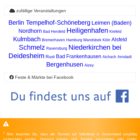
zufällige Veranstaltungen
Berlin Tempelhof-Schöneberg
Leimen (Baden)
Heiligenhafen
Nordhorn
Bad Hersfeld
Krefeld
Kulmbach
Alsfeld
Bremerhaven
Hamburg Wandsbek
Köln
Schmelz
Niederkirchen bei
Ravensburg
Deidesheim
Bad Frankenhausen
Rust
Aichach
Arnstadt
Bergenhusen
Alzey
Feste & Märkte bei Facebook
1
Bitte beachten Sie, dass alle Termine auf Volksfeste in Deutschland sorgfältig
recherchiert wurden. Dennoch können sich Termine verschieben oder Fehler