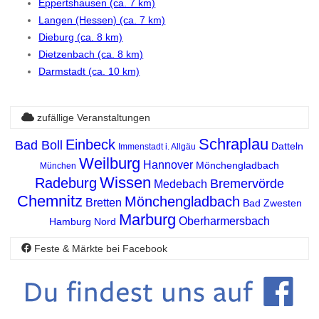
Eppertshausen (ca. 7 km)
Langen (Hessen) (ca. 7 km)
Dieburg (ca. 8 km)
Dietzenbach (ca. 8 km)
Darmstadt (ca. 10 km)
zufällige Veranstaltungen
Schraplau
Einbeck
Bad Boll
Datteln
Immenstadt i. Allgäu
Weilburg
Hannover
Mönchengladbach
München
Wissen
Radeburg
Bremervörde
Medebach
Chemnitz
Mönchengladbach
Bretten
Bad Zwesten
Marburg
Oberharmersbach
Hamburg Nord
Feste & Märkte bei Facebook