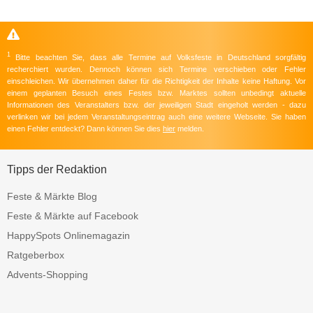
1
Bitte beachten Sie, dass alle Termine auf Volksfeste in Deutschland sorgfältig
recherchiert wurden. Dennoch können sich Termine verschieben oder Fehler
einschleichen. Wir übernehmen daher für die Richtigkeit der Inhalte keine Haftung. Vor
einem geplanten Besuch eines Festes bzw. Marktes sollten unbedingt aktuelle
Informationen des Veranstalters bzw. der jeweiligen Stadt eingeholt werden - dazu
verlinken wir bei jedem Veranstaltungseintrag auch eine weitere Webseite. Sie haben
einen Fehler entdeckt? Dann können Sie dies
hier
melden.
Tipps der Redaktion
Feste & Märkte Blog
Feste & Märkte auf Facebook
HappySpots Onlinemagazin
Ratgeberbox
Advents-Shopping