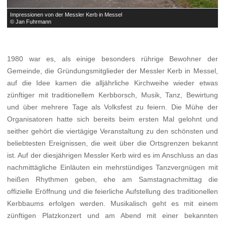
Impressionen von der Messler Kerb in Messel
I
© Jan Fuhrmann
©
1980 war es, als einige besonders rührige Bewohner der
Gemeinde, die Gründungsmitglieder der Messler Kerb in Messel,
auf die Idee kamen die alljährliche Kirchweihe wieder etwas
zünftiger mit traditionellem Kerbborsch, Musik, Tanz, Bewirtung
und über mehrere Tage als Volksfest zu feiern. Die Mühe der
Organisatoren hatte sich bereits beim ersten Mal gelohnt und
seither gehört die viertägige Veranstaltung zu den schönsten und
beliebtesten Ereignissen, die weit über die Ortsgrenzen bekannt
ist. Auf der diesjährigen Messler Kerb wird es im Anschluss an das
nachmittägliche Einläuten ein mehrstündiges Tanzvergnügen mit
heißen Rhythmen geben, ehe am Samstagnachmittag die
offizielle Eröffnung und die feierliche Aufstellung des traditionellen
Kerbbaums erfolgen werden. Musikalisch geht es mit einem
zünftigen Platzkonzert und am Abend mit einer bekannten