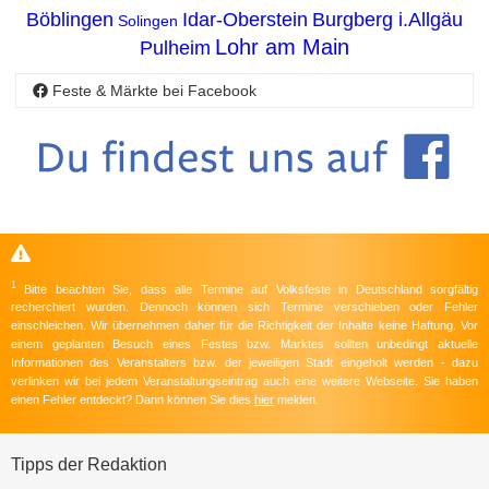
Böblingen
Idar-Oberstein
Burgberg i.Allgäu
Solingen
Lohr am Main
Pulheim
Feste & Märkte bei Facebook
1
Bitte beachten Sie, dass alle Termine auf Volksfeste in Deutschland sorgfältig
recherchiert wurden. Dennoch können sich Termine verschieben oder Fehler
einschleichen. Wir übernehmen daher für die Richtigkeit der Inhalte keine Haftung. Vor
einem geplanten Besuch eines Festes bzw. Marktes sollten unbedingt aktuelle
Informationen des Veranstalters bzw. der jeweiligen Stadt eingeholt werden - dazu
verlinken wir bei jedem Veranstaltungseintrag auch eine weitere Webseite. Sie haben
einen Fehler entdeckt? Dann können Sie dies
hier
melden.
Tipps der Redaktion