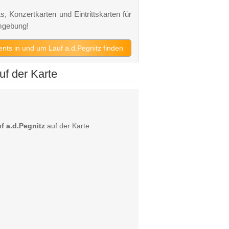
s, Konzertkarten und Eintrittskarten für
mgebung!
vents in und um Lauf a.d.Pegnitz finden
uf der Karte
f a.d.Pegnitz
auf der Karte