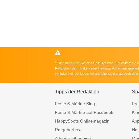
1
Bitte beachten Sie, dass alle Termine auf Volksfeste
Richtigkeit der Inhalte keine Haftung. Vor einem gepla
verlinken wir bei jedem Veranstaltungseintrag auch ein
Tipps der Redaktion
Sp
Feste & Märkte Blog
Fre
Feste & Märkte auf Facebook
Kin
HappySpots Onlinemagazin
Ap
Ratgeberbox
Hei
Advents-Shopping
Mus