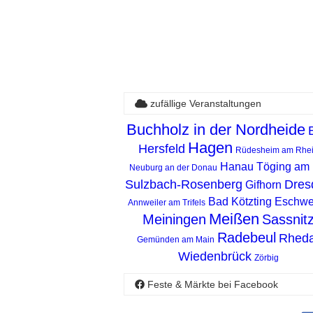
zufällige Veranstaltungen
Buchholz in der Nordheide
Hagen
Hersfeld
Rüdesheim am Rhe
Hanau
Töging am 
Neuburg an der Donau
Sulzbach-Rosenberg
Dres
Gifhorn
Bad Kötzting
Eschwei
Annweiler am Trifels
Meißen
Meiningen
Sassnit
Radebeul
Rhed
Gemünden am Main
Wiedenbrück
Zörbig
Feste & Märkte bei Facebook