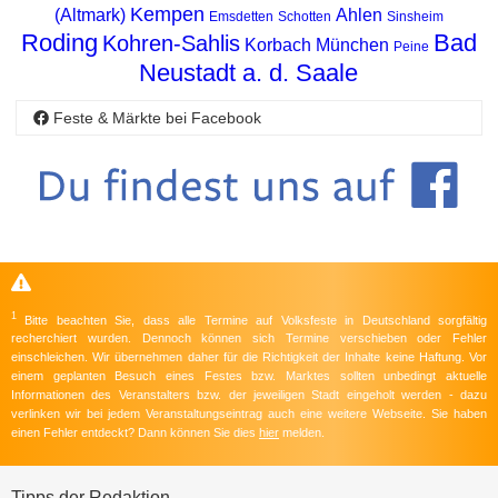
Kempen
(Altmark)
Ahlen
Emsdetten
Schotten
Sinsheim
Roding
Bad
Kohren-Sahlis
Korbach
München
Peine
Neustadt a. d. Saale
Feste & Märkte bei Facebook
1
Bitte beachten Sie, dass alle Termine auf Volksfeste in Deutschland sorgfältig
recherchiert wurden. Dennoch können sich Termine verschieben oder Fehler
einschleichen. Wir übernehmen daher für die Richtigkeit der Inhalte keine Haftung. Vor
einem geplanten Besuch eines Festes bzw. Marktes sollten unbedingt aktuelle
Informationen des Veranstalters bzw. der jeweiligen Stadt eingeholt werden - dazu
verlinken wir bei jedem Veranstaltungseintrag auch eine weitere Webseite. Sie haben
einen Fehler entdeckt? Dann können Sie dies
hier
melden.
Tipps der Redaktion