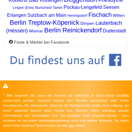
Pockau-Lengefeld
Seesen
Lingen (Ems)
Burscheid
Tamm
Fischach
Erlangen
Sulzbach am Main
Witten
Hennigsdorf
Berlin Treptow-Köpenick
Lauterbach
Dörpen
Berlin Reinickendorf
(Hessen)
Duderstadt
Wismar
Feste & Märkte bei Facebook
1
Bitte beachten Sie, dass alle Termine auf Volksfeste in Deutschland sorgfältig
recherchiert wurden. Dennoch können sich Termine verschieben oder Fehler
einschleichen. Wir übernehmen daher für die Richtigkeit der Inhalte keine Haftung. Vor
einem geplanten Besuch eines Festes bzw. Marktes sollten unbedingt aktuelle
Informationen des Veranstalters bzw. der jeweiligen Stadt eingeholt werden - dazu
verlinken wir bei jedem Veranstaltungseintrag auch eine weitere Webseite. Sie haben
einen Fehler entdeckt? Dann können Sie dies
hier
melden.