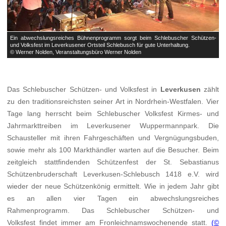
n-
Ein abwechslungsreiches Bühnenprogramm sorgt beim Schlebuscher Schützen-
E
und Volksfest im Leverkusener Ortsteil Schlebusch für gute Unterhaltung.
u
© Werner Nolden, Veranstaltungsbüro Werner Nolden
©
Das Schlebuscher Schützen- und Volksfest in
Leverkusen
zählt
zu den traditionsreichsten seiner Art in Nordrhein-Westfalen. Vier
Tage lang herrscht beim Schlebuscher Volksfest Kirmes- und
Jahrmarkttreiben im Leverkusener Wuppermannpark. Die
Schausteller mit ihren Fahrgeschäften und Vergnügungsbuden,
sowie mehr als 100 Markthändler warten auf die Besucher. Beim
zeitgleich stattfindenden Schützenfest der St. Sebastianus
Schützenbruderschaft Leverkusen-Schlebusch 1418 e.V. wird
wieder der neue Schützenkönig ermittelt. Wie in jedem Jahr gibt
es an allen vier Tagen ein abwechslungsreiches
Rahmenprogramm. Das Schlebuscher Schützen- und
Volksfest findet immer am Fronleichnamswochenende statt.
(©