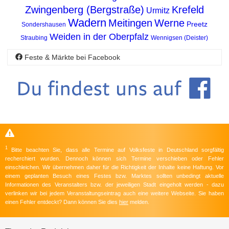
Zwingenberg (Bergstraße)
Krefeld
Urmitz
Wadern
Meitingen
Werne
Preetz
Sondershausen
Weiden in der Oberpfalz
Straubing
Wennigsen (Deister)
Feste & Märkte bei Facebook
1
Bitte beachten Sie, dass alle Termine auf Volksfeste in Deutschland sorgfältig
recherchiert wurden. Dennoch können sich Termine verschieben oder Fehler
einschleichen. Wir übernehmen daher für die Richtigkeit der Inhalte keine Haftung. Vor
einem geplanten Besuch eines Festes bzw. Marktes sollten unbedingt aktuelle
Informationen des Veranstalters bzw. der jeweiligen Stadt eingeholt werden - dazu
verlinken wir bei jedem Veranstaltungseintrag auch eine weitere Webseite. Sie haben
einen Fehler entdeckt? Dann können Sie dies
hier
melden.