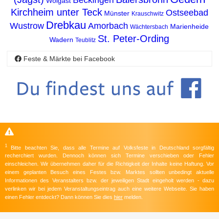
Beckingen
Wolgast
Kirchheim unter Teck
Ostseebad
Münster
Krauschwitz
Drebkau
Wustrow
Amorbach
Marienheide
Wächtersbach
St. Peter-Ording
Wadern
Teublitz
Feste & Märkte bei Facebook
1
Bitte beachten Sie, dass alle Termine auf Volksfeste in Deutschland sorgfältig
recherchiert wurden. Dennoch können sich Termine verschieben oder Fehler
einschleichen. Wir übernehmen daher für die Richtigkeit der Inhalte keine Haftung. Vor
einem geplanten Besuch eines Festes bzw. Marktes sollten unbedingt aktuelle
Informationen des Veranstalters bzw. der jeweiligen Stadt eingeholt werden - dazu
verlinken wir bei jedem Veranstaltungseintrag auch eine weitere Webseite. Sie haben
einen Fehler entdeckt? Dann können Sie dies
hier
melden.