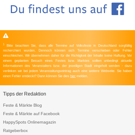
1
Bitte beachten Sie, dass alle Termine auf Volksfeste in Deutschland sorgfältig
recherchiert wurden. Dennoch können sich Termine verschieben oder Fehler
einschleichen. Wir übernehmen daher für die Richtigkeit der Inhalte keine Haftung. Vor
einem geplanten Besuch eines Festes bzw. Marktes sollten unbedingt aktuelle
Informationen des Veranstalters bzw. der jeweiligen Stadt eingeholt werden - dazu
verlinken wir bei jedem Veranstaltungseintrag auch eine weitere Webseite. Sie haben
einen Fehler entdeckt? Dann können Sie dies
hier
melden.
Tipps der Redaktion
Feste & Märkte Blog
Feste & Märkte auf Facebook
HappySpots Onlinemagazin
Ratgeberbox