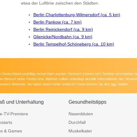
etwa der Luftlinie zwischen den Städten.
Berlin Charlottenburg-Wilmersdorf (ca. 5 km)
Berlin Pankow (ca. 7 km)
Berlin Reinickendorf (ca. 9 km)
Glienicke/Nordbahn (ca. 9 km)
Berlin Tempelhof-Schöneberg (ca. 10 km)
 in Deutschland sorgfältig recherchiert wurden. Dennoch können sich Termine verschieben o
nten Besuch eines Festes bzw. Marktes sollten unbedingt aktuelle Informationen des Veransta
e weitere Webseite. Sie haben einen Fehler entdeckt? Dann können Sie dies
hier
melden.
aß und Unterhaltung
Gesundheitstipps
e-TV-Premiere
Nasenbluten
ostarts
Durchfall
ps & Games
Muskelkater