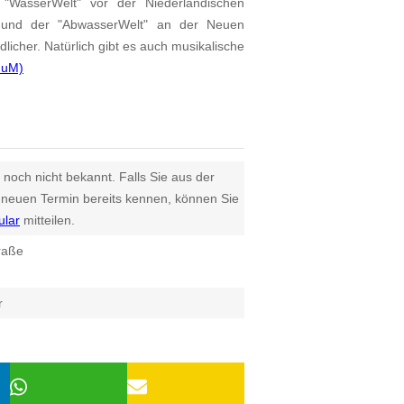
 "WasserWelt" vor der Niederländischen
 und der "AbwasserWelt" an der Neuen
licher. Natürlich gibt es auch musikalische
FuM)
 noch nicht bekannt. Falls Sie aus der
euen Termin bereits kennen, können Sie
ular
mitteilen.
raße
r