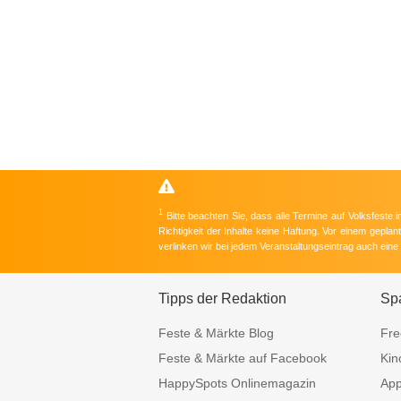
1
Bitte beachten Sie, dass alle Termine auf Volksfeste
Richtigkeit der Inhalte keine Haftung. Vor einem gepla
verlinken wir bei jedem Veranstaltungseintrag auch ein
Tipps der Redaktion
Sp
Feste & Märkte Blog
Fre
Feste & Märkte auf Facebook
Kin
HappySpots Onlinemagazin
Ap