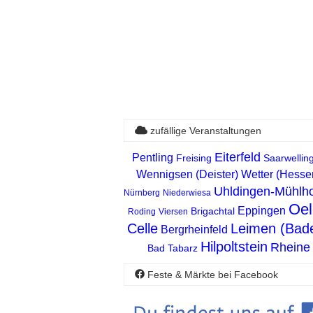
zufällige Veranstaltungen
Eiterfeld
Pentling
Freising
Saarwellin
Wennigsen (Deister)
Wetter (Hesse
Uhldingen-Mühlh
Nürnberg
Niederwiesa
Oel
Eppingen
Brigachtal
Roding
Viersen
Celle
Leimen (Bad
Bergrheinfeld
Hilpoltstein
Rheine
Bad Tabarz
Feste & Märkte bei Facebook