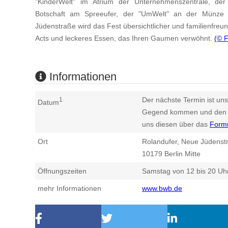
"KinderWelt" im Atrium der Unternehmenszentrale, der
Botschaft am Spreeufer, der "UmWelt" an der Münze
Jüdenstraße wird das Fest übersichtlicher und familienfreund
Acts und leckeres Essen, das Ihren Gaumen verwöhnt.
(© 
Informationen
Der nächste Termin ist uns
1
Datum
Gegend kommen und den n
uns diesen über das
Form
Ort
Rolandufer, Neue Jüdenst
10179
Berlin Mitte
Öffnungszeiten
Samstag von 12 bis 20 Uh
mehr Informationen
www.bwb.de