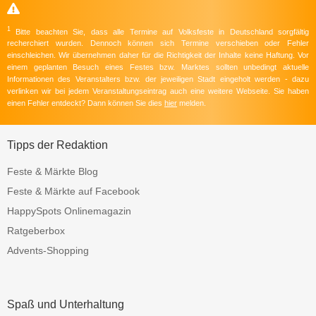
1
Bitte beachten Sie, dass alle Termine auf Volksfeste in Deutschland sorgfältig
recherchiert wurden. Dennoch können sich Termine verschieben oder Fehler
einschleichen. Wir übernehmen daher für die Richtigkeit der Inhalte keine Haftung. Vor
einem geplanten Besuch eines Festes bzw. Marktes sollten unbedingt aktuelle
Informationen des Veranstalters bzw. der jeweiligen Stadt eingeholt werden - dazu
verlinken wir bei jedem Veranstaltungseintrag auch eine weitere Webseite. Sie haben
einen Fehler entdeckt? Dann können Sie dies
hier
melden.
Tipps der Redaktion
Feste & Märkte Blog
Feste & Märkte auf Facebook
HappySpots Onlinemagazin
Ratgeberbox
Advents-Shopping
Spaß und Unterhaltung