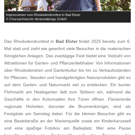
Impressionen vom Rhododendronfest in Bad Elster
I
© Chursächsische Veranstaltungs GmbH
©
Das Rhododendronfest in
Bad Elster
findet 2025 bereits zum 6.
Mal statt und zieht wie gewohnt viele Besucher in die malerischen
Königlichen Anlagen. Das zweitägige Fest bietet eine Vielzahl von
Attraktionen für Garten- und Pflanzenliebhaber. Von Informationen
über Rhododendren und Gartenkultur bis hin zu Verkaufsständen
für Pflanzen, Stauden und handgefertigten Naturprodukten gibt es
auf dem Garten- und Naturmarkt viel zu entdecken. Ein bunter
Flohmarkt am Heidegarten lädt zum Stöbern ein, während die
Geschäfte in den Kolonnaden ihre Türen öffnen. Flanierende
regionale Hoheiten, darunter die Brunnenkönigin, sind als
Festgäste am Samstag dabei. Für die kleinen Besucher gibt es
eine Bastelstraße an der Marienquelle sowie ein Kinderkarussell
und eine spaßige Fotobox am Badeplatz. Wer eine Pause