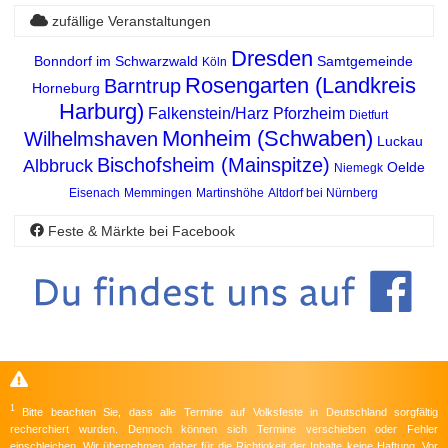
zufällige Veranstaltungen
Dresden
Bonndorf im Schwarzwald
Samtgemeinde
Köln
Rosengarten (Landkreis
Barntrup
Horneburg
Harburg)
Falkenstein/Harz
Pforzheim
Dietfurt
Monheim (Schwaben)
Wilhelmshaven
Luckau
Bischofsheim (Mainspitze)
Albbruck
Oelde
Niemegk
Eisenach
Memmingen
Martinshöhe
Altdorf bei Nürnberg
Feste & Märkte bei Facebook
1
Bitte beachten Sie, dass alle Termine auf Volksfeste in Deutschland sorgfältig
recherchiert wurden. Dennoch können sich Termine verschieben oder Fehler
einschleichen. Wir übernehmen daher für die Richtigkeit der Inhalte keine Haftung. Vor