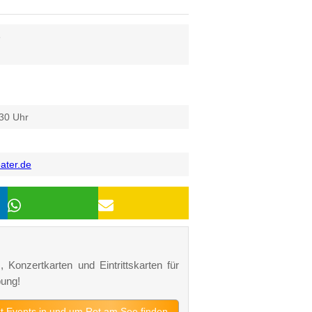
6
.30 Uhr
ater.de
 Konzertkarten und Eintrittskarten für
ung!
zt Events in und um Rot am See finden