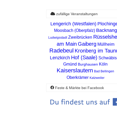
zufällige Veranstaltungen
Lengerich (Westfalen)
Ploching
Backnang
Moosbach (Oberpfalz)
Rüsselsh
Zweibrücken
Ludwigsstadt
am Main
Gaiberg
Müllheim
Radebeul
Kronberg im Taun
Hof (Saale)
Lenzkirch
Schwäbis
Gmünd
Köln
Burghausen
Kaiserslautern
Bad Bellingen
Oberkrämer
Katzweiler
Feste & Märkte bei Facebook