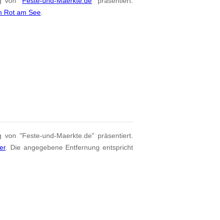
g von "
Feste-und-Maerkte.de
" präsentiert.
on Rot am See
.
g von "Feste-und-Maerkte.de" präsentiert.
er
. Die angegebene Entfernung entspricht