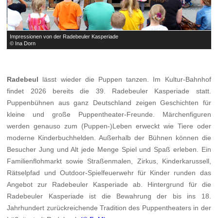
Impressionen von der Radebeuler Kasperiade
I
© Ina Dorn
©
Radebeul
lässt wieder die Puppen tanzen. Im Kultur-Bahnhof
findet 2026 bereits die 39. Radebeuler Kasperiade statt.
Puppenbühnen aus ganz Deutschland zeigen Geschichten für
kleine und große Puppentheater-Freunde. Märchenfiguren
werden genauso zum (Puppen-)Leben erweckt wie Tiere oder
moderne Kinderbuchhelden. Außerhalb der Bühnen können die
Besucher Jung und Alt jede Menge Spiel und Spaß erleben. Ein
Familienflohmarkt sowie Straßenmalen, Zirkus, Kinderkarussell,
Rätselpfad und Outdoor-Spielfeuerwehr für Kinder runden das
Angebot zur Radebeuler Kasperiade ab. Hintergrund für die
Radebeuler Kasperiade ist die Bewahrung der bis ins 18.
Jahrhundert zurückreichende Tradition des Puppentheaters in der