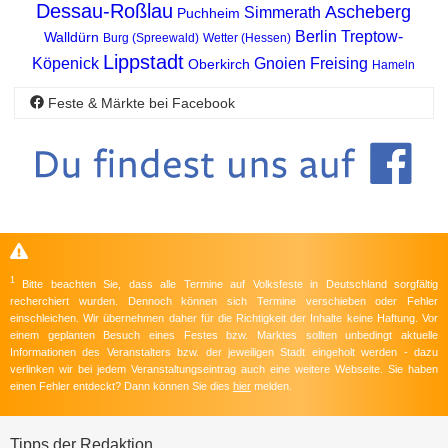
Dessau-Roßlau
Ascheberg
Simmerath
Puchheim
Berlin Treptow-
Walldürn
Burg (Spreewald)
Wetter (Hessen)
Lippstadt
Köpenick
Gnoien
Freising
Oberkirch
Hameln
Feste & Märkte bei Facebook
1
Bitte beachten Sie, dass alle Termine auf Volksfeste in Deutschland sorgfältig
recherchiert wurden. Dennoch können sich Termine verschieben oder Fehler
einschleichen. Wir übernehmen daher für die Richtigkeit der Inhalte keine Haftung. Vor
einem geplanten Besuch eines Festes bzw. Marktes sollten unbedingt aktuelle
Informationen des Veranstalters bzw. der jeweiligen Stadt eingeholt werden - dazu
verlinken wir bei jedem Veranstaltungseintrag auch eine weitere Webseite. Sie haben
einen Fehler entdeckt? Dann können Sie dies
hier
melden.
Tipps der Redaktion