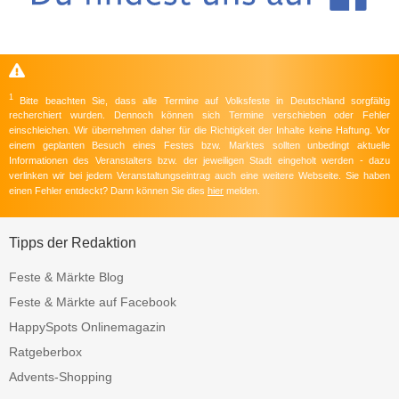
1
Bitte beachten Sie, dass alle Termine auf Volksfeste in Deutschland sorgfältig
recherchiert wurden. Dennoch können sich Termine verschieben oder Fehler
einschleichen. Wir übernehmen daher für die Richtigkeit der Inhalte keine Haftung. Vor
einem geplanten Besuch eines Festes bzw. Marktes sollten unbedingt aktuelle
Informationen des Veranstalters bzw. der jeweiligen Stadt eingeholt werden - dazu
verlinken wir bei jedem Veranstaltungseintrag auch eine weitere Webseite. Sie haben
einen Fehler entdeckt? Dann können Sie dies
hier
melden.
Tipps der Redaktion
Feste & Märkte Blog
Feste & Märkte auf Facebook
HappySpots Onlinemagazin
Ratgeberbox
Advents-Shopping